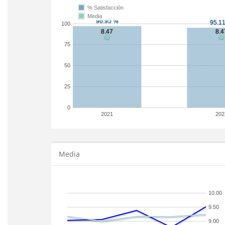
% Satisfacción
Media
100
75
50
25
0
2021
202
Media
10.00
9.50
9.00