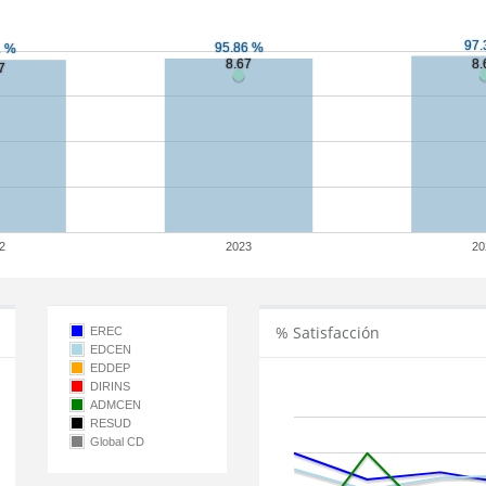
2
2023
20
% Satisfacción
EREC
EDCEN
EDDEP
DIRINS
ADMCEN
RESUD
Global CD