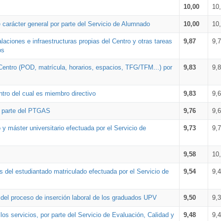
10,00
10
 carácter general por parte del Servicio de Alumnado
10,00
10
alaciones e infraestructuras propias del Centro y otras tareas
9,87
9,
os
Centro (POD, matrícula, horarios, espacios, TFG/TFM...) por
9,83
9,
tro del cual es miembro directivo
9,83
9,
r parte del PTGAS
9,76
9,
 y máster universitario efectuada por el Servicio de
9,73
9,
9,58
10
 del estudiantado matriculado efectuada por el Servicio de
9,54
9,
n del proceso de inserción laboral de los graduados UPV
9,50
9,
os servicios, por parte del Servicio de Evaluación, Calidad y
9,48
9,