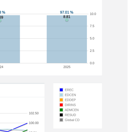
10.0
7.5
5.0
2.5
0.0
24
2025
EREC
EDCEN
EDDEP
DIRINS
ADMCEN
102.50
RESUD
Global CD
100.00