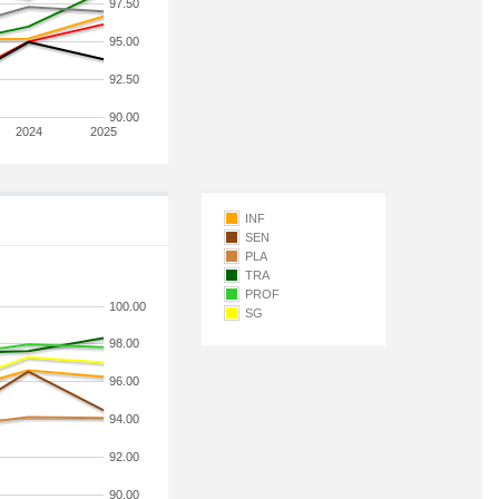
97.50
95.00
92.50
90.00
2024
2025
INF
SEN
PLA
TRA
PROF
100.00
SG
98.00
96.00
94.00
92.00
90.00