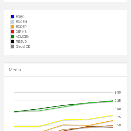
EREC
EDCEN
EDDEP
DIRINS
ADMCEN
RESUD
Global CD
Media
9.50
9.25
9.00
8.75
8.50