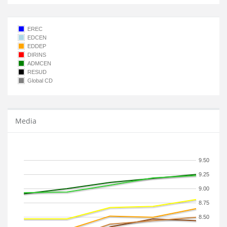
EREC
EDCEN
EDDEP
DIRINS
ADMCEN
RESUD
Global CD
Media
9.50
9.25
9.00
8.75
8.50