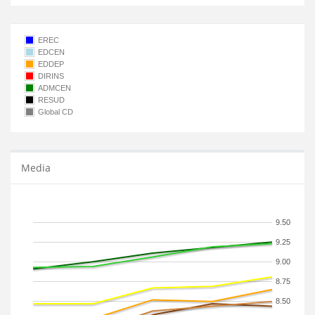
EREC
EDCEN
EDDEP
DIRINS
ADMCEN
RESUD
Global CD
Media
9.50
9.25
9.00
8.75
8.50