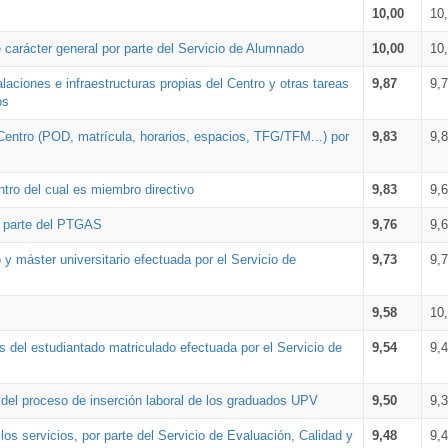
10,00
10
 carácter general por parte del Servicio de Alumnado
10,00
10
alaciones e infraestructuras propias del Centro y otras tareas
9,87
9,
os
Centro (POD, matrícula, horarios, espacios, TFG/TFM...) por
9,83
9,
tro del cual es miembro directivo
9,83
9,
r parte del PTGAS
9,76
9,
 y máster universitario efectuada por el Servicio de
9,73
9,
9,58
10
 del estudiantado matriculado efectuada por el Servicio de
9,54
9,
n del proceso de inserción laboral de los graduados UPV
9,50
9,
os servicios, por parte del Servicio de Evaluación, Calidad y
9,48
9,