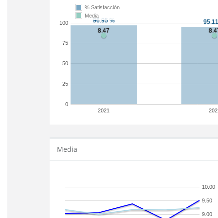
% Satisfacción
Media
100
75
50
25
0
2021
202
Media
10.00
9.50
9.00