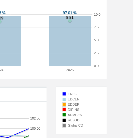
10.0
7.5
5.0
2.5
0.0
24
2025
EREC
EDCEN
EDDEP
DIRINS
ADMCEN
102.50
RESUD
Global CD
100.00