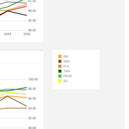
97.50
95.00
92.50
90.00
2024
2025
INF
SEN
PLA
TRA
PROF
100.00
SG
98.00
96.00
94.00
92.00
90.00