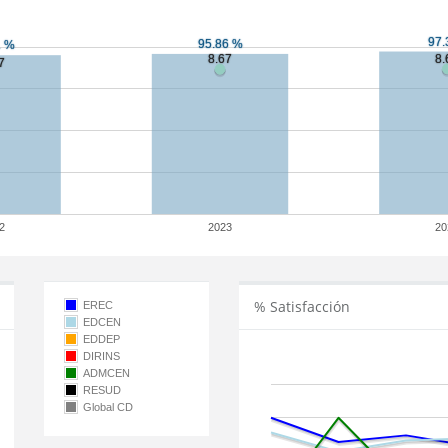
2
2023
20
% Satisfacción
EREC
EDCEN
EDDEP
DIRINS
ADMCEN
RESUD
Global CD