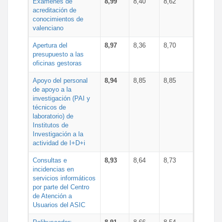
Exámenes de
8,99
8,40
8,62
acreditación de
conocimientos de
valenciano
Apertura del
8,97
8,36
8,70
presupuesto a las
oficinas gestoras
Apoyo del personal
8,94
8,85
8,85
de apoyo a la
investigación (PAI y
técnicos de
laboratorio) de
Institutos de
Investigación a la
actividad de I+D+i
Consultas e
8,93
8,64
8,73
incidencias en
servicios informáticos
por parte del Centro
de Atención a
Usuarios del ASIC