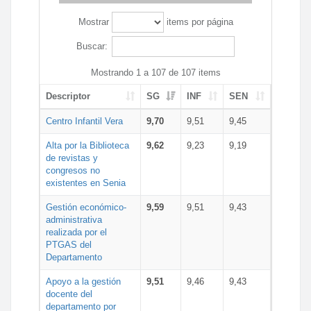
Mostrar
items por página
Buscar:
Mostrando 1 a 107 de 107 items
Descriptor
SG
INF
SEN
Centro Infantil Vera
9,70
9,51
9,45
Alta por la Biblioteca
9,62
9,23
9,19
de revistas y
congresos no
existentes en Senia
Gestión económico-
9,59
9,51
9,43
administrativa
realizada por el
PTGAS del
Departamento
Apoyo a la gestión
9,51
9,46
9,43
docente del
departamento por