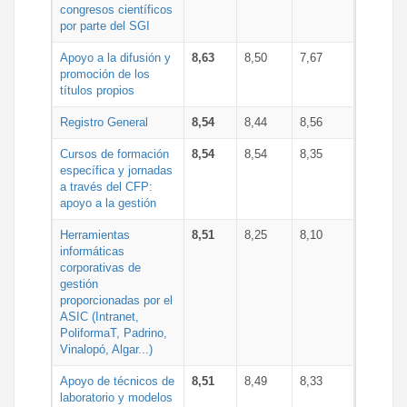
congresos científicos
por parte del SGI
Apoyo a la difusión y
8,63
8,50
7,67
promoción de los
títulos propios
Registro General
8,54
8,44
8,56
Cursos de formación
8,54
8,54
8,35
específica y jornadas
a través del CFP:
apoyo a la gestión
Herramientas
8,51
8,25
8,10
informáticas
corporativas de
gestión
proporcionadas por el
ASIC (Intranet,
PoliformaT, Padrino,
Vinalopó, Algar...)
Apoyo de técnicos de
8,51
8,49
8,33
laboratorio y modelos