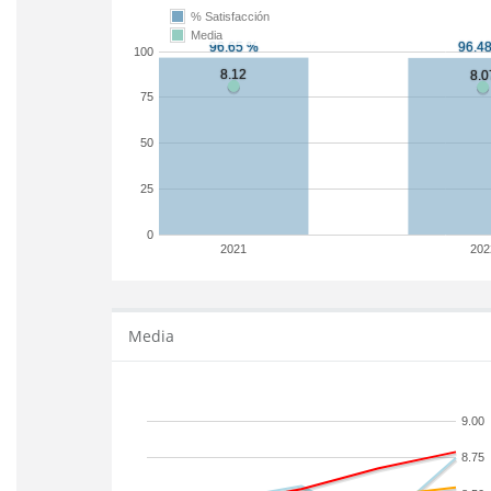
% Satisfacción
Media
100
75
50
25
0
2021
202
Media
9.00
8.75