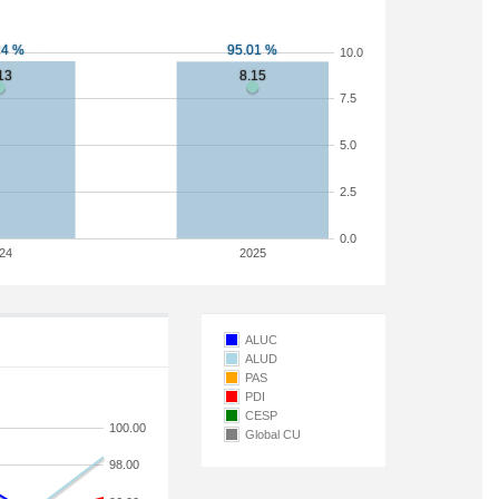
10.0
7.5
5.0
2.5
0.0
24
2025
ALUC
ALUD
PAS
PDI
CESP
100.00
Global CU
98.00