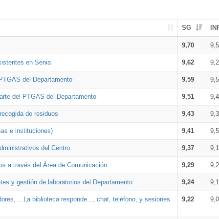
SG
IN
9,70
9,
xistentes en Senia
9,62
9,
l PTGAS del Departamento
9,59
9,
parte del PTGAS del Departamento
9,51
9,
 recogida de residuos
9,43
9,
as e instituciones)
9,41
9,
dministrativos del Centro
9,37
9,
os a través del Área de Comunicación
9,29
9,
tes y gestión de laboratorios del Departamento
9,24
9,
ores, ...La biblioteca responde..., chat, teléfono, y sesiones
9,22
9,