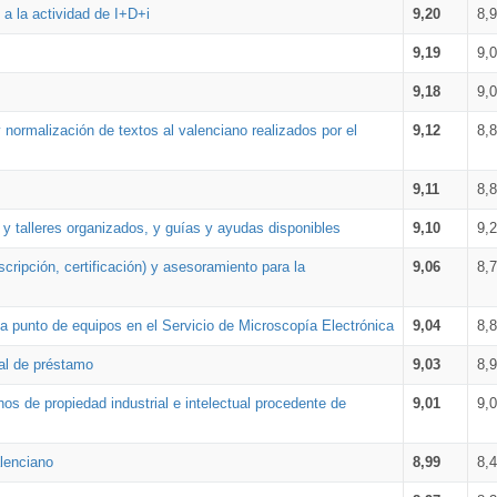
a la actividad de I+D+i
9,20
8,
9,19
9,
9,18
9,
 normalización de textos al valenciano realizados por el
9,12
8,
9,11
8,
 y talleres organizados, y guías y ayudas disponibles
9,10
9,
cripción, certificación) y asesoramiento para la
9,06
8,
 punto de equipos en el Servicio de Microscopía Electrónica
9,04
8,
ial de préstamo
9,03
8,
os de propiedad industrial e intelectual procedente de
9,01
9,
lenciano
8,99
8,