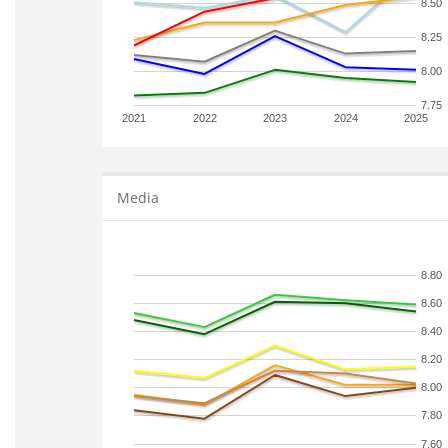
8.50
8.25
8.00
7.75
2021
2022
2023
2024
2025
Media
8.80
8.60
8.40
8.20
8.00
7.80
7.60