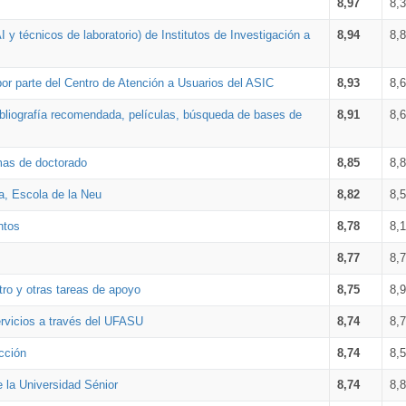
8,97
8,
 y técnicos de laboratorio) de Institutos de Investigación a
8,94
8,
por parte del Centro de Atención a Usuarios del ASIC
8,93
8,
bibliografía recomendada, películas, búsqueda de bases de
8,91
8,
amas de doctorado
8,85
8,
a, Escola de la Neu
8,82
8,
ntos
8,78
8,
8,77
8,
tro y otras tareas de apoyo
8,75
8,
ervicios a través del UFASU
8,74
8,
cción
8,74
8,
e la Universidad Sénior
8,74
8,