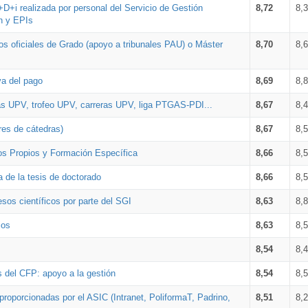
+D+i realizada por personal del Servicio de Gestión
8,72
8,
n y EPIs
los oficiales de Grado (apoyo a tribunales PAU) o Máster
8,70
8,
va del pago
8,69
8,
as UPV, trofeo UPV, carreras UPV, liga PTGAS-PDI...
8,67
8,
res de cátedras)
8,67
8,
os Propios y Formación Específica
8,66
8,
a de la tesis de doctorado
8,66
8,
sos científicos por parte del SGI
8,63
8,
ios
8,63
8,
8,54
8,
s del CFP: apoyo a la gestión
8,54
8,
proporcionadas por el ASIC (Intranet, PoliformaT, Padrino,
8,51
8,