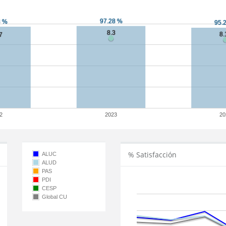
2
2023
20
% Satisfacción
ALUC
ALUD
PAS
PDI
CESP
Global CU