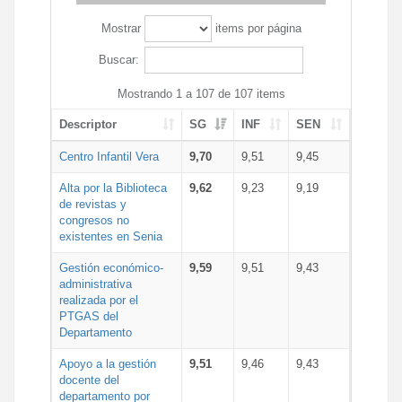
Mostrar
items por página
Buscar:
Mostrando 1 a 107 de 107 items
Descriptor
SG
INF
SEN
Centro Infantil Vera
9,70
9,51
9,45
Alta por la Biblioteca
9,62
9,23
9,19
de revistas y
congresos no
existentes en Senia
Gestión económico-
9,59
9,51
9,43
administrativa
realizada por el
PTGAS del
Departamento
Apoyo a la gestión
9,51
9,46
9,43
docente del
departamento por