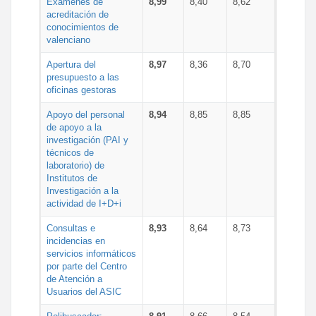
Exámenes de
8,99
8,40
8,62
acreditación de
conocimientos de
valenciano
Apertura del
8,97
8,36
8,70
presupuesto a las
oficinas gestoras
Apoyo del personal
8,94
8,85
8,85
de apoyo a la
investigación (PAI y
técnicos de
laboratorio) de
Institutos de
Investigación a la
actividad de I+D+i
Consultas e
8,93
8,64
8,73
incidencias en
servicios informáticos
por parte del Centro
de Atención a
Usuarios del ASIC