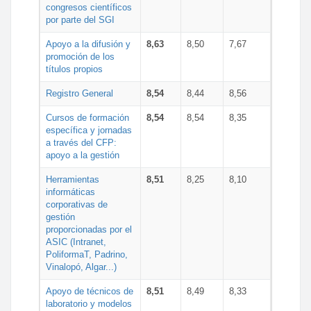
congresos científicos
por parte del SGI
Apoyo a la difusión y
8,63
8,50
7,67
promoción de los
títulos propios
Registro General
8,54
8,44
8,56
Cursos de formación
8,54
8,54
8,35
específica y jornadas
a través del CFP:
apoyo a la gestión
Herramientas
8,51
8,25
8,10
informáticas
corporativas de
gestión
proporcionadas por el
ASIC (Intranet,
PoliformaT, Padrino,
Vinalopó, Algar...)
Apoyo de técnicos de
8,51
8,49
8,33
laboratorio y modelos