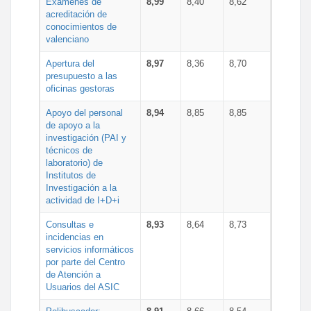
Exámenes de
8,99
8,40
8,62
acreditación de
conocimientos de
valenciano
Apertura del
8,97
8,36
8,70
presupuesto a las
oficinas gestoras
Apoyo del personal
8,94
8,85
8,85
de apoyo a la
investigación (PAI y
técnicos de
laboratorio) de
Institutos de
Investigación a la
actividad de I+D+i
Consultas e
8,93
8,64
8,73
incidencias en
servicios informáticos
por parte del Centro
de Atención a
Usuarios del ASIC