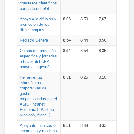
congresos científicos
por parte del SGI
Apoyo a la difusión y
8,63
8,50
7,67
promoción de los
títulos propios
Registro General
8,54
8,44
8,56
Cursos de formación
8,54
8,54
8,35
específica y jornadas
a través del CFP:
apoyo a la gestión
Herramientas
8,51
8,25
8,10
informáticas
corporativas de
gestión
proporcionadas por el
ASIC (Intranet,
PoliformaT, Padrino,
Vinalopó, Algar...)
Apoyo de técnicos de
8,51
8,49
8,33
laboratorio y modelos