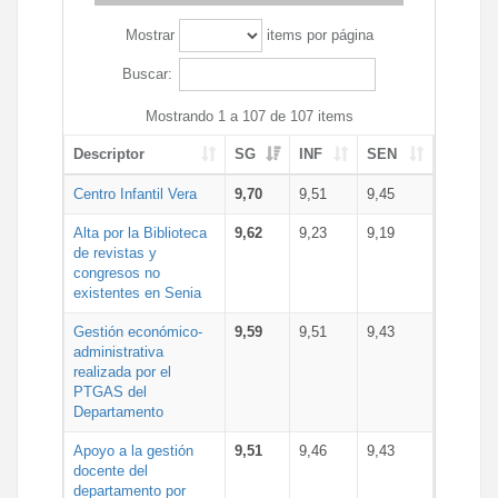
Mostrar
items por página
Buscar:
Mostrando 1 a 107 de 107 items
Descriptor
SG
INF
SEN
Centro Infantil Vera
9,70
9,51
9,45
Alta por la Biblioteca
9,62
9,23
9,19
de revistas y
congresos no
existentes en Senia
Gestión económico-
9,59
9,51
9,43
administrativa
realizada por el
PTGAS del
Departamento
Apoyo a la gestión
9,51
9,46
9,43
docente del
departamento por