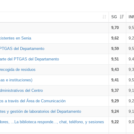
SG
IN
9,70
9,
xistentes en Senia
9,62
9,
l PTGAS del Departamento
9,59
9,
parte del PTGAS del Departamento
9,51
9,
 recogida de residuos
9,43
9,
as e instituciones)
9,41
9,
dministrativos del Centro
9,37
9,
os a través del Área de Comunicación
9,29
9,
tes y gestión de laboratorios del Departamento
9,24
9,
ores, ...La biblioteca responde..., chat, teléfono, y sesiones
9,22
9,