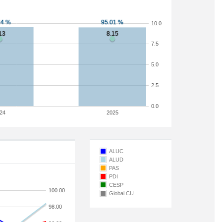
10.0
7.5
5.0
2.5
0.0
24
2025
ALUC
ALUD
PAS
PDI
CESP
100.00
Global CU
98.00