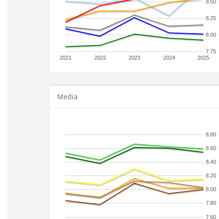
8.50
8.25
8.00
7.75
2021
2022
2023
2024
2025
Media
8.80
8.60
8.40
8.20
8.00
7.80
7.60