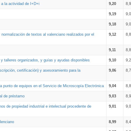
a la actividad de I+D+i
9,20
8,
9,19
9,
9,18
9,
 normalización de textos al valenciano realizados por el
9,12
8,
9,11
8,
 y talleres organizados, y guías y ayudas disponibles
9,10
9,
cripción, certificación) y asesoramiento para la
9,06
8,
 punto de equipos en el Servicio de Microscopía Electrónica
9,04
8,
ial de préstamo
9,03
8,
os de propiedad industrial e intelectual procedente de
9,01
9,
lenciano
8,99
8,