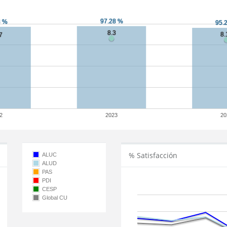
2
2023
20
% Satisfacción
ALUC
ALUD
PAS
PDI
CESP
Global CU