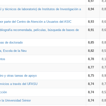
8,97
8,
 y técnicos de laboratorio) de Institutos de Investigación a
8,94
8,
por parte del Centro de Atención a Usuarios del ASIC
8,93
8,
bibliografía recomendada, películas, búsqueda de bases de
8,91
8,
amas de doctorado
8,85
8,
a, Escola de la Neu
8,82
8,
ntos
8,78
8,
8,77
8,
tro y otras tareas de apoyo
8,75
8,
ervicios a través del UFASU
8,74
8,
cción
8,74
8,
e la Universidad Sénior
8,74
8,