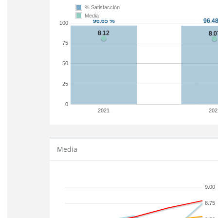
% Satisfacción
Media
100
75
50
25
0
2021
202
Media
9.00
8.75