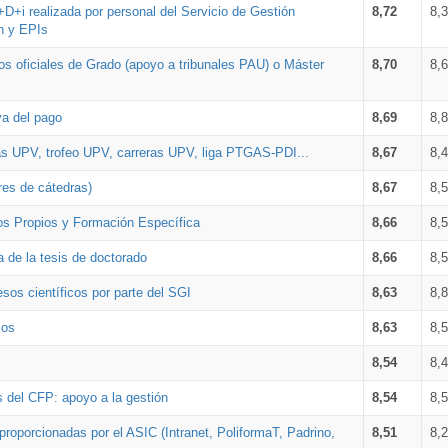
+D+i realizada por personal del Servicio de Gestión
8,72
8,
n y EPIs
los oficiales de Grado (apoyo a tribunales PAU) o Máster
8,70
8,
va del pago
8,69
8,
as UPV, trofeo UPV, carreras UPV, liga PTGAS-PDI...
8,67
8,
res de cátedras)
8,67
8,
os Propios y Formación Específica
8,66
8,
a de la tesis de doctorado
8,66
8,
sos científicos por parte del SGI
8,63
8,
ios
8,63
8,
8,54
8,
s del CFP: apoyo a la gestión
8,54
8,
proporcionadas por el ASIC (Intranet, PoliformaT, Padrino,
8,51
8,