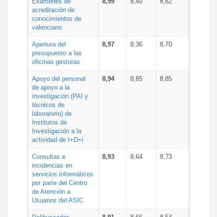
Exámenes de
8,99
8,40
8,62
acreditación de
conocimientos de
valenciano
Apertura del
8,97
8,36
8,70
presupuesto a las
oficinas gestoras
Apoyo del personal
8,94
8,85
8,85
de apoyo a la
investigación (PAI y
técnicos de
laboratorio) de
Institutos de
Investigación a la
actividad de I+D+i
Consultas e
8,93
8,64
8,73
incidencias en
servicios informáticos
por parte del Centro
de Atención a
Usuarios del ASIC