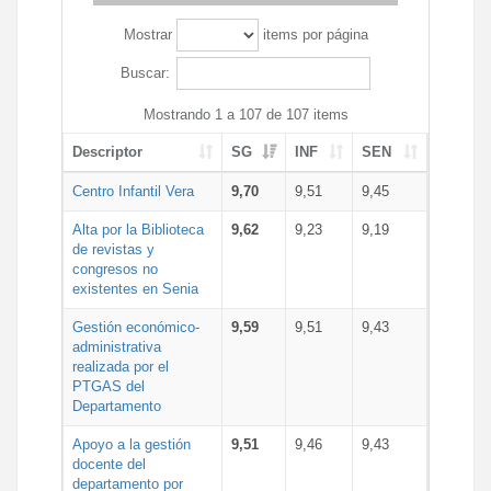
Mostrar
items por página
Buscar:
Mostrando 1 a 107 de 107 items
Descriptor
SG
INF
SEN
Centro Infantil Vera
9,70
9,51
9,45
Alta por la Biblioteca
9,62
9,23
9,19
de revistas y
congresos no
existentes en Senia
Gestión económico-
9,59
9,51
9,43
administrativa
realizada por el
PTGAS del
Departamento
Apoyo a la gestión
9,51
9,46
9,43
docente del
departamento por