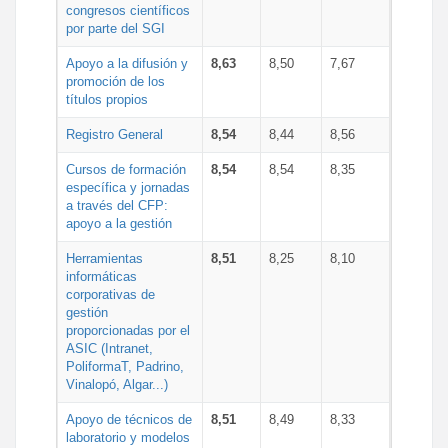
congresos científicos
por parte del SGI
Apoyo a la difusión y
8,63
8,50
7,67
promoción de los
títulos propios
Registro General
8,54
8,44
8,56
Cursos de formación
8,54
8,54
8,35
específica y jornadas
a través del CFP:
apoyo a la gestión
Herramientas
8,51
8,25
8,10
informáticas
corporativas de
gestión
proporcionadas por el
ASIC (Intranet,
PoliformaT, Padrino,
Vinalopó, Algar...)
Apoyo de técnicos de
8,51
8,49
8,33
laboratorio y modelos