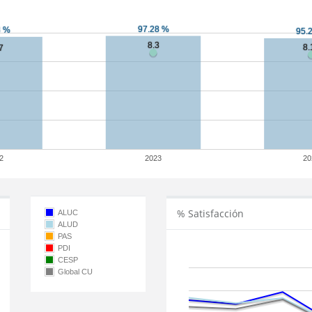
2
2023
20
% Satisfacción
ALUC
ALUD
PAS
PDI
CESP
Global CU