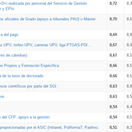
+D+i realizada por personal del Servicio de Gestión
8,72
8,
n y EPIs
los oficiales de Grado (apoyo a tribunales PAU) o Máster
8,70
8,
va del pago
8,69
8,
as UPV, trofeo UPV, carreras UPV, liga PTGAS-PDI...
8,67
8,
res de cátedras)
8,67
8,
os Propios y Formación Específica
8,66
8,
a de la tesis de doctorado
8,66
8,
sos científicos por parte del SGI
8,63
8,
ios
8,63
8,
8,54
8,
s del CFP: apoyo a la gestión
8,54
8,
proporcionadas por el ASIC (Intranet, PoliformaT, Padrino,
8,51
8,