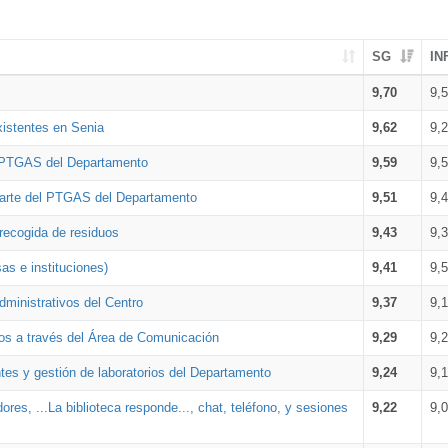
SG
IN
9,70
9,
xistentes en Senia
9,62
9,
l PTGAS del Departamento
9,59
9,
parte del PTGAS del Departamento
9,51
9,
 recogida de residuos
9,43
9,
as e instituciones)
9,41
9,
dministrativos del Centro
9,37
9,
os a través del Área de Comunicación
9,29
9,
tes y gestión de laboratorios del Departamento
9,24
9,
ores, ...La biblioteca responde..., chat, teléfono, y sesiones
9,22
9,