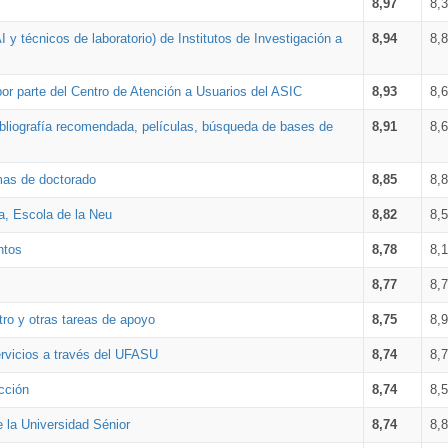
8,97
8,
 y técnicos de laboratorio) de Institutos de Investigación a
8,94
8,
por parte del Centro de Atención a Usuarios del ASIC
8,93
8,
bibliografía recomendada, películas, búsqueda de bases de
8,91
8,
amas de doctorado
8,85
8,
a, Escola de la Neu
8,82
8,
ntos
8,78
8,
8,77
8,
tro y otras tareas de apoyo
8,75
8,
ervicios a través del UFASU
8,74
8,
cción
8,74
8,
e la Universidad Sénior
8,74
8,