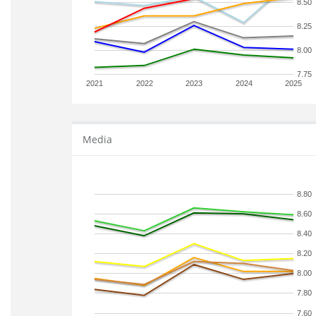
8.50
8.25
8.00
7.75
2021
2022
2023
2024
2025
Media
8.80
8.60
8.40
8.20
8.00
7.80
7.60