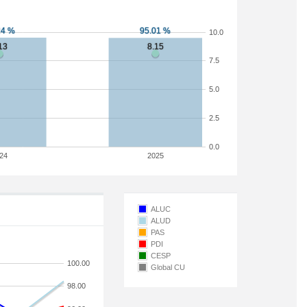
10.0
7.5
5.0
2.5
0.0
24
2025
ALUC
ALUD
PAS
PDI
CESP
100.00
Global CU
98.00