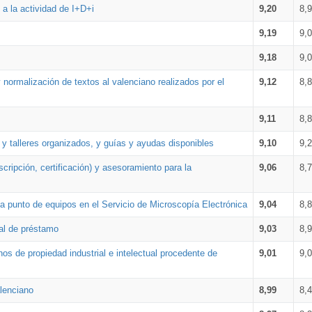
a la actividad de I+D+i
9,20
8,
9,19
9,
9,18
9,
 normalización de textos al valenciano realizados por el
9,12
8,
9,11
8,
 y talleres organizados, y guías y ayudas disponibles
9,10
9,
cripción, certificación) y asesoramiento para la
9,06
8,
 punto de equipos en el Servicio de Microscopía Electrónica
9,04
8,
ial de préstamo
9,03
8,
os de propiedad industrial e intelectual procedente de
9,01
9,
lenciano
8,99
8,