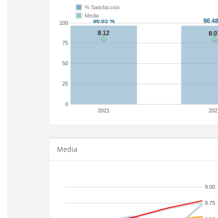
% Satisfacción
Media
100
75
50
25
0
2021
202
Media
9.00
8.75