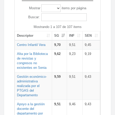
Mostrar
items por página
Buscar:
Mostrando 1 a 107 de 107 items
Descriptor
SG
INF
SEN
Centro Infantil Vera
9,70
9,51
9,45
Alta por la Biblioteca
9,62
9,23
9,19
de revistas y
congresos no
existentes en Senia
Gestión económico-
9,59
9,51
9,43
administrativa
realizada por el
PTGAS del
Departamento
Apoyo a la gestión
9,51
9,46
9,43
docente del
departamento por