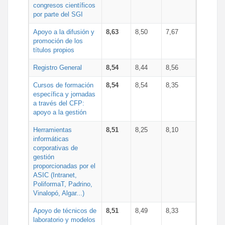
congresos científicos
por parte del SGI
Apoyo a la difusión y
8,63
8,50
7,67
promoción de los
títulos propios
Registro General
8,54
8,44
8,56
Cursos de formación
8,54
8,54
8,35
específica y jornadas
a través del CFP:
apoyo a la gestión
Herramientas
8,51
8,25
8,10
informáticas
corporativas de
gestión
proporcionadas por el
ASIC (Intranet,
PoliformaT, Padrino,
Vinalopó, Algar...)
Apoyo de técnicos de
8,51
8,49
8,33
laboratorio y modelos