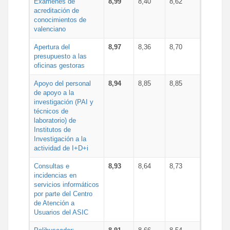
Exámenes de
8,99
8,40
8,62
acreditación de
conocimientos de
valenciano
Apertura del
8,97
8,36
8,70
presupuesto a las
oficinas gestoras
Apoyo del personal
8,94
8,85
8,85
de apoyo a la
investigación (PAI y
técnicos de
laboratorio) de
Institutos de
Investigación a la
actividad de I+D+i
Consultas e
8,93
8,64
8,73
incidencias en
servicios informáticos
por parte del Centro
de Atención a
Usuarios del ASIC