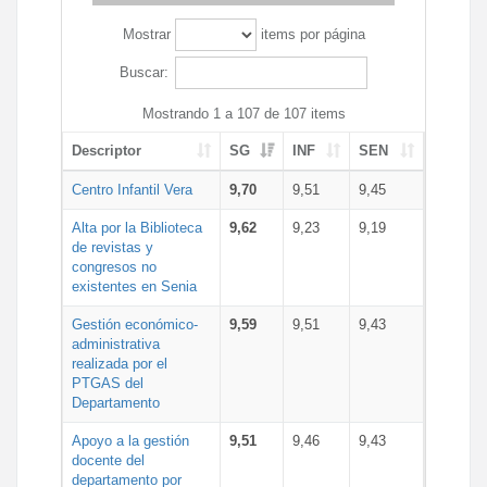
Mostrar
items por página
Buscar:
Mostrando 1 a 107 de 107 items
Descriptor
SG
INF
SEN
Centro Infantil Vera
9,70
9,51
9,45
Alta por la Biblioteca
9,62
9,23
9,19
de revistas y
congresos no
existentes en Senia
Gestión económico-
9,59
9,51
9,43
administrativa
realizada por el
PTGAS del
Departamento
Apoyo a la gestión
9,51
9,46
9,43
docente del
departamento por