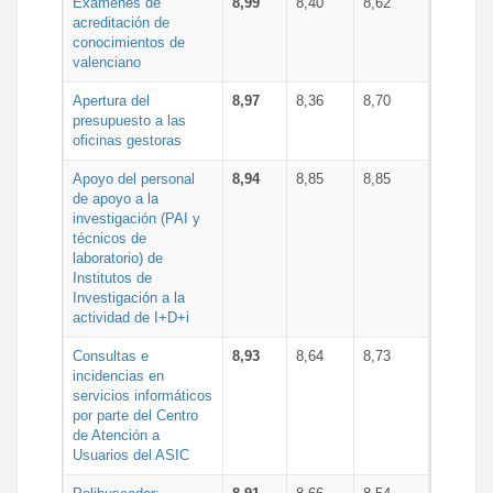
Exámenes de
8,99
8,40
8,62
acreditación de
conocimientos de
valenciano
Apertura del
8,97
8,36
8,70
presupuesto a las
oficinas gestoras
Apoyo del personal
8,94
8,85
8,85
de apoyo a la
investigación (PAI y
técnicos de
laboratorio) de
Institutos de
Investigación a la
actividad de I+D+i
Consultas e
8,93
8,64
8,73
incidencias en
servicios informáticos
por parte del Centro
de Atención a
Usuarios del ASIC