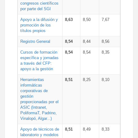
congresos científicos
por parte del SGI
Apoyo a la difusión y
8,63
8,50
7,67
promoción de los
títulos propios
Registro General
8,54
8,44
8,56
Cursos de formación
8,54
8,54
8,35
específica y jornadas
a través del CFP:
apoyo a la gestión
Herramientas
8,51
8,25
8,10
informáticas
corporativas de
gestión
proporcionadas por el
ASIC (Intranet,
PoliformaT, Padrino,
Vinalopó, Algar...)
Apoyo de técnicos de
8,51
8,49
8,33
laboratorio y modelos