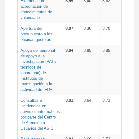
Exámenes de
8,99
8,40
8,62
acreditación de
conocimientos de
valenciano
Apertura del
8,97
8,36
8,70
presupuesto a las
oficinas gestoras
Apoyo del personal
8,94
8,85
8,85
de apoyo a la
investigación (PAI y
técnicos de
laboratorio) de
Institutos de
Investigación a la
actividad de I+D+i
Consultas e
8,93
8,64
8,73
incidencias en
servicios informáticos
por parte del Centro
de Atención a
Usuarios del ASIC