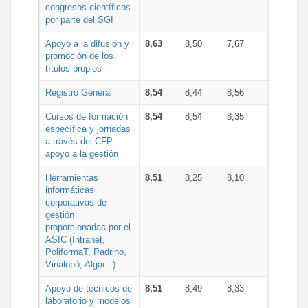
congresos científicos
por parte del SGI
Apoyo a la difusión y
8,63
8,50
7,67
promoción de los
títulos propios
Registro General
8,54
8,44
8,56
Cursos de formación
8,54
8,54
8,35
específica y jornadas
a través del CFP:
apoyo a la gestión
Herramientas
8,51
8,25
8,10
informáticas
corporativas de
gestión
proporcionadas por el
ASIC (Intranet,
PoliformaT, Padrino,
Vinalopó, Algar...)
Apoyo de técnicos de
8,51
8,49
8,33
laboratorio y modelos