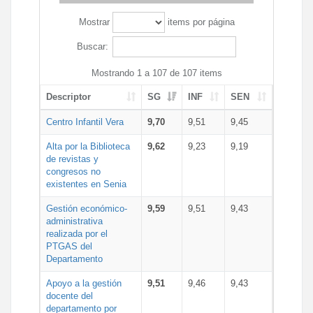
Mostrar
items por página
Buscar:
Mostrando 1 a 107 de 107 items
Descriptor
SG
INF
SEN
Centro Infantil Vera
9,70
9,51
9,45
Alta por la Biblioteca
9,62
9,23
9,19
de revistas y
congresos no
existentes en Senia
Gestión económico-
9,59
9,51
9,43
administrativa
realizada por el
PTGAS del
Departamento
Apoyo a la gestión
9,51
9,46
9,43
docente del
departamento por