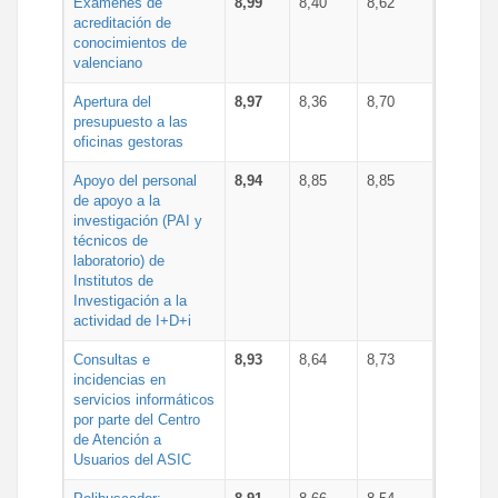
Exámenes de
8,99
8,40
8,62
acreditación de
conocimientos de
valenciano
Apertura del
8,97
8,36
8,70
presupuesto a las
oficinas gestoras
Apoyo del personal
8,94
8,85
8,85
de apoyo a la
investigación (PAI y
técnicos de
laboratorio) de
Institutos de
Investigación a la
actividad de I+D+i
Consultas e
8,93
8,64
8,73
incidencias en
servicios informáticos
por parte del Centro
de Atención a
Usuarios del ASIC