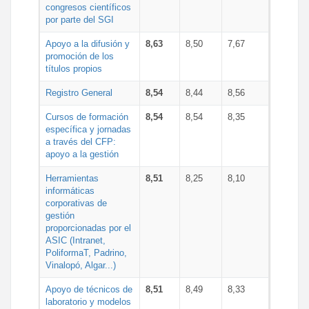
congresos científicos
por parte del SGI
Apoyo a la difusión y
8,63
8,50
7,67
promoción de los
títulos propios
Registro General
8,54
8,44
8,56
Cursos de formación
8,54
8,54
8,35
específica y jornadas
a través del CFP:
apoyo a la gestión
Herramientas
8,51
8,25
8,10
informáticas
corporativas de
gestión
proporcionadas por el
ASIC (Intranet,
PoliformaT, Padrino,
Vinalopó, Algar...)
Apoyo de técnicos de
8,51
8,49
8,33
laboratorio y modelos