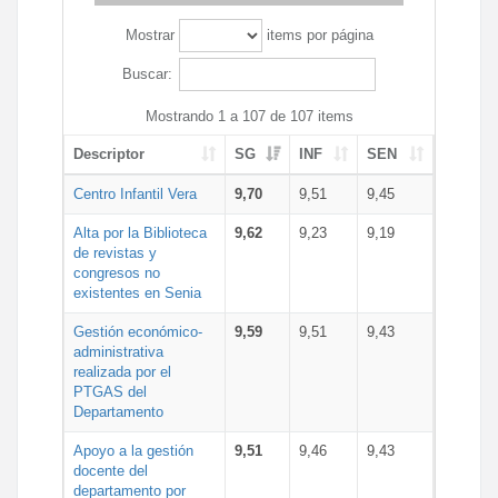
Mostrar
items por página
Buscar:
Mostrando 1 a 107 de 107 items
Descriptor
SG
INF
SEN
Centro Infantil Vera
9,70
9,51
9,45
Alta por la Biblioteca
9,62
9,23
9,19
de revistas y
congresos no
existentes en Senia
Gestión económico-
9,59
9,51
9,43
administrativa
realizada por el
PTGAS del
Departamento
Apoyo a la gestión
9,51
9,46
9,43
docente del
departamento por