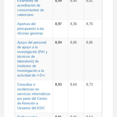
Exámenes de
8,99
8,40
8,62
acreditación de
conocimientos de
valenciano
Apertura del
8,97
8,36
8,70
presupuesto a las
oficinas gestoras
Apoyo del personal
8,94
8,85
8,85
de apoyo a la
investigación (PAI y
técnicos de
laboratorio) de
Institutos de
Investigación a la
actividad de I+D+i
Consultas e
8,93
8,64
8,73
incidencias en
servicios informáticos
por parte del Centro
de Atención a
Usuarios del ASIC