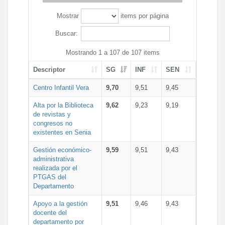
Mostrar
items por página
Buscar:
Mostrando 1 a 107 de 107 items
Descriptor
SG
INF
SEN
Centro Infantil Vera
9,70
9,51
9,45
Alta por la Biblioteca
9,62
9,23
9,19
de revistas y
congresos no
existentes en Senia
Gestión económico-
9,59
9,51
9,43
administrativa
realizada por el
PTGAS del
Departamento
Apoyo a la gestión
9,51
9,46
9,43
docente del
departamento por