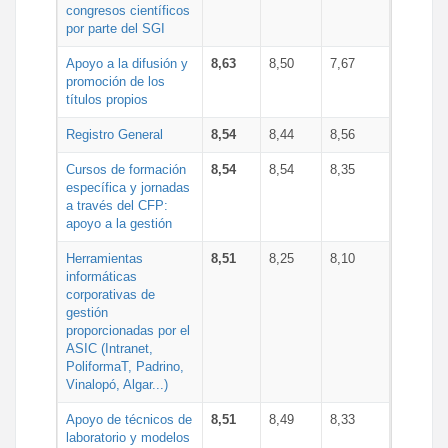
congresos científicos
por parte del SGI
Apoyo a la difusión y
8,63
8,50
7,67
promoción de los
títulos propios
Registro General
8,54
8,44
8,56
Cursos de formación
8,54
8,54
8,35
específica y jornadas
a través del CFP:
apoyo a la gestión
Herramientas
8,51
8,25
8,10
informáticas
corporativas de
gestión
proporcionadas por el
ASIC (Intranet,
PoliformaT, Padrino,
Vinalopó, Algar...)
Apoyo de técnicos de
8,51
8,49
8,33
laboratorio y modelos