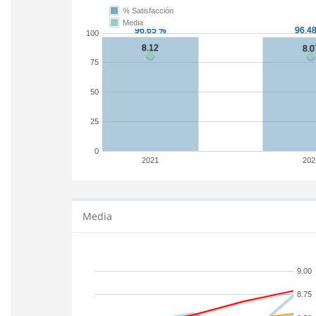
% Satisfacción
Media
100
75
50
25
0
2021
202
Media
9.00
8.75