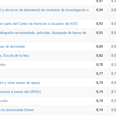
8,97
8,
 y técnicos de laboratorio) de Institutos de Investigación a
8,94
8,
por parte del Centro de Atención a Usuarios del ASIC
8,93
8,
bibliografía recomendada, películas, búsqueda de bases de
8,91
8,
amas de doctorado
8,85
8,
a, Escola de la Neu
8,82
8,
ntos
8,78
8,
8,77
8,
tro y otras tareas de apoyo
8,75
8,
ervicios a través del UFASU
8,74
8,
cción
8,74
8,
e la Universidad Sénior
8,74
8,