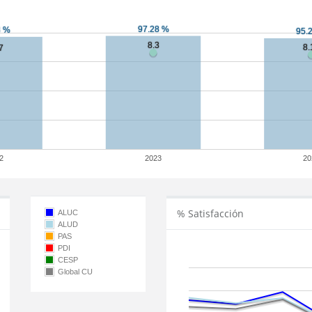
2
2023
20
% Satisfacción
ALUC
ALUD
PAS
PDI
CESP
Global CU