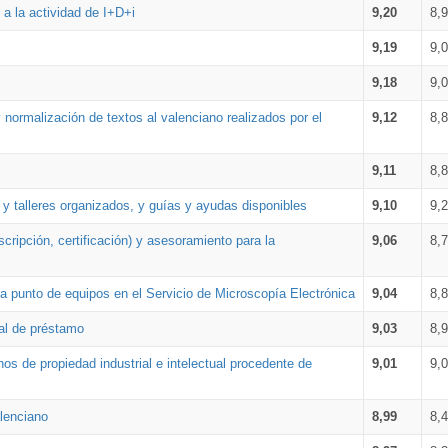
a la actividad de I+D+i
9,20
8,
9,19
9,
9,18
9,
 normalización de textos al valenciano realizados por el
9,12
8,
9,11
8,
 y talleres organizados, y guías y ayudas disponibles
9,10
9,
cripción, certificación) y asesoramiento para la
9,06
8,
 punto de equipos en el Servicio de Microscopía Electrónica
9,04
8,
ial de préstamo
9,03
8,
os de propiedad industrial e intelectual procedente de
9,01
9,
lenciano
8,99
8,