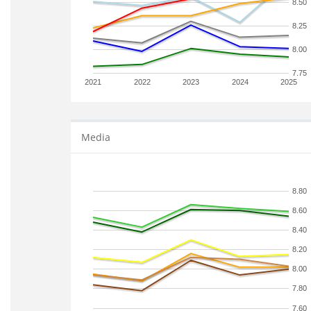
8.50
8.25
8.00
7.75
2021
2022
2023
2024
2025
Media
8.80
8.60
8.40
8.20
8.00
7.80
7.60