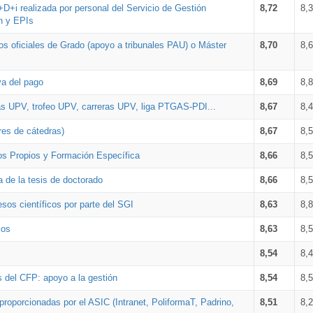
+D+i realizada por personal del Servicio de Gestión
8,72
8,
n y EPIs
los oficiales de Grado (apoyo a tribunales PAU) o Máster
8,70
8,
va del pago
8,69
8,
as UPV, trofeo UPV, carreras UPV, liga PTGAS-PDI...
8,67
8,
res de cátedras)
8,67
8,
os Propios y Formación Específica
8,66
8,
a de la tesis de doctorado
8,66
8,
sos científicos por parte del SGI
8,63
8,
ios
8,63
8,
8,54
8,
s del CFP: apoyo a la gestión
8,54
8,
proporcionadas por el ASIC (Intranet, PoliformaT, Padrino,
8,51
8,