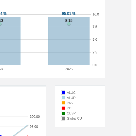
10.0
7.5
5.0
2.5
0.0
24
2025
ALUC
ALUD
PAS
PDI
CESP
100.00
Global CU
98.00