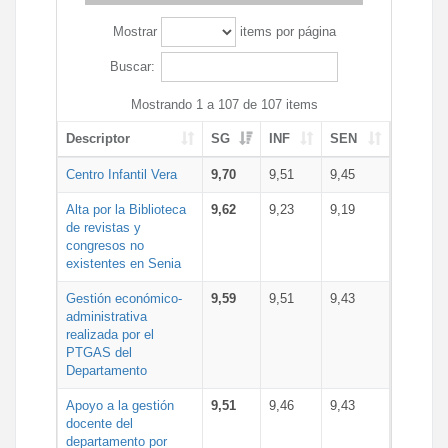
Mostrar
items por página
Buscar:
Mostrando 1 a 107 de 107 items
Descriptor
SG
INF
SEN
Centro Infantil Vera
9,70
9,51
9,45
Alta por la Biblioteca
9,62
9,23
9,19
de revistas y
congresos no
existentes en Senia
Gestión económico-
9,59
9,51
9,43
administrativa
realizada por el
PTGAS del
Departamento
Apoyo a la gestión
9,51
9,46
9,43
docente del
departamento por