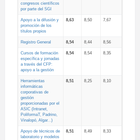
congresos científicos
por parte del SGI
Apoyo a la difusión y
8,63
8,50
7,67
promoción de los
títulos propios
Registro General
8,54
8,44
8,56
Cursos de formación
8,54
8,54
8,35
específica y jornadas
a través del CFP:
apoyo a la gestión
Herramientas
8,51
8,25
8,10
informáticas
corporativas de
gestión
proporcionadas por el
ASIC (Intranet,
PoliformaT, Padrino,
Vinalopó, Algar...)
Apoyo de técnicos de
8,51
8,49
8,33
laboratorio y modelos