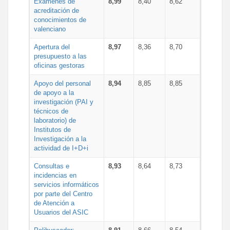
Exámenes de
8,99
8,40
8,62
acreditación de
conocimientos de
valenciano
Apertura del
8,97
8,36
8,70
presupuesto a las
oficinas gestoras
Apoyo del personal
8,94
8,85
8,85
de apoyo a la
investigación (PAI y
técnicos de
laboratorio) de
Institutos de
Investigación a la
actividad de I+D+i
Consultas e
8,93
8,64
8,73
incidencias en
servicios informáticos
por parte del Centro
de Atención a
Usuarios del ASIC