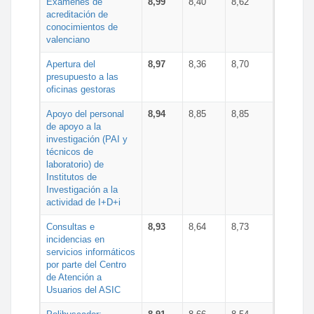
Exámenes de
8,99
8,40
8,62
acreditación de
conocimientos de
valenciano
Apertura del
8,97
8,36
8,70
presupuesto a las
oficinas gestoras
Apoyo del personal
8,94
8,85
8,85
de apoyo a la
investigación (PAI y
técnicos de
laboratorio) de
Institutos de
Investigación a la
actividad de I+D+i
Consultas e
8,93
8,64
8,73
incidencias en
servicios informáticos
por parte del Centro
de Atención a
Usuarios del ASIC