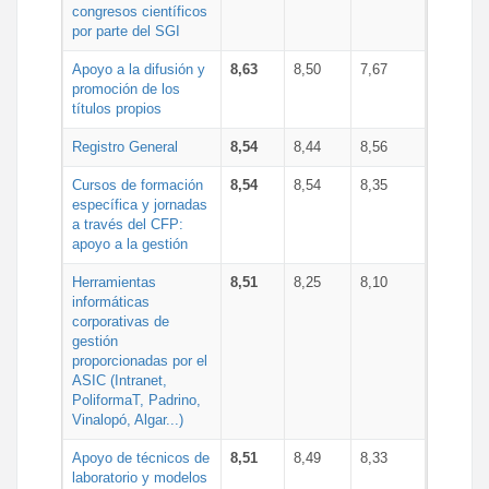
congresos científicos
por parte del SGI
Apoyo a la difusión y
8,63
8,50
7,67
promoción de los
títulos propios
Registro General
8,54
8,44
8,56
Cursos de formación
8,54
8,54
8,35
específica y jornadas
a través del CFP:
apoyo a la gestión
Herramientas
8,51
8,25
8,10
informáticas
corporativas de
gestión
proporcionadas por el
ASIC (Intranet,
PoliformaT, Padrino,
Vinalopó, Algar...)
Apoyo de técnicos de
8,51
8,49
8,33
laboratorio y modelos