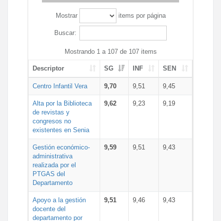
Mostrar
items por página
Buscar:
Mostrando 1 a 107 de 107 items
Descriptor
SG
INF
SEN
Centro Infantil Vera
9,70
9,51
9,45
Alta por la Biblioteca
9,62
9,23
9,19
de revistas y
congresos no
existentes en Senia
Gestión económico-
9,59
9,51
9,43
administrativa
realizada por el
PTGAS del
Departamento
Apoyo a la gestión
9,51
9,46
9,43
docente del
departamento por