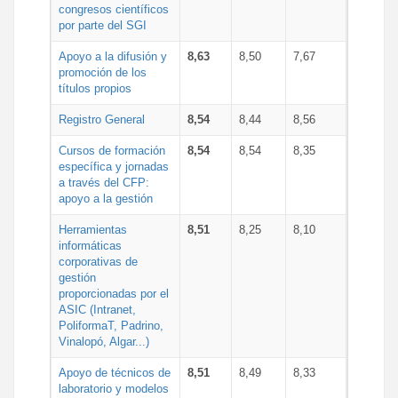
congresos científicos
por parte del SGI
Apoyo a la difusión y
8,63
8,50
7,67
promoción de los
títulos propios
Registro General
8,54
8,44
8,56
Cursos de formación
8,54
8,54
8,35
específica y jornadas
a través del CFP:
apoyo a la gestión
Herramientas
8,51
8,25
8,10
informáticas
corporativas de
gestión
proporcionadas por el
ASIC (Intranet,
PoliformaT, Padrino,
Vinalopó, Algar...)
Apoyo de técnicos de
8,51
8,49
8,33
laboratorio y modelos