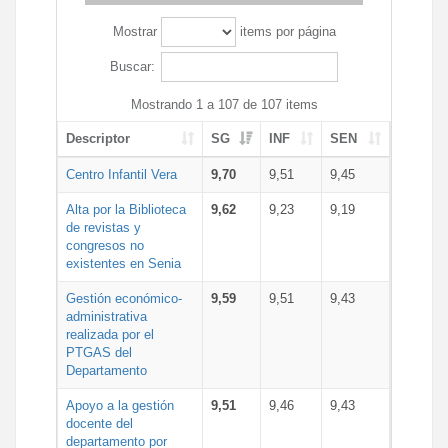
Mostrar
items por página
Buscar:
Mostrando 1 a 107 de 107 items
Descriptor
SG
INF
SEN
Centro Infantil Vera
9,70
9,51
9,45
Alta por la Biblioteca
9,62
9,23
9,19
de revistas y
congresos no
existentes en Senia
Gestión económico-
9,59
9,51
9,43
administrativa
realizada por el
PTGAS del
Departamento
Apoyo a la gestión
9,51
9,46
9,43
docente del
departamento por