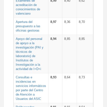
Exámenes de
8,99
8,40
8,62
acreditación de
conocimientos de
valenciano
Apertura del
8,97
8,36
8,70
presupuesto a las
oficinas gestoras
Apoyo del personal
8,94
8,85
8,85
de apoyo a la
investigación (PAI y
técnicos de
laboratorio) de
Institutos de
Investigación a la
actividad de I+D+i
Consultas e
8,93
8,64
8,73
incidencias en
servicios informáticos
por parte del Centro
de Atención a
Usuarios del ASIC