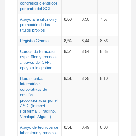
congresos científicos
por parte del SGI
Apoyo a la difusión y
8,63
8,50
7,67
promoción de los
títulos propios
Registro General
8,54
8,44
8,56
Cursos de formación
8,54
8,54
8,35
específica y jornadas
a través del CFP:
apoyo a la gestión
Herramientas
8,51
8,25
8,10
informáticas
corporativas de
gestión
proporcionadas por el
ASIC (Intranet,
PoliformaT, Padrino,
Vinalopó, Algar...)
Apoyo de técnicos de
8,51
8,49
8,33
laboratorio y modelos