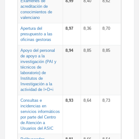
Exámenes de
8,99
8,40
8,62
acreditación de
conocimientos de
valenciano
Apertura del
8,97
8,36
8,70
presupuesto a las
oficinas gestoras
Apoyo del personal
8,94
8,85
8,85
de apoyo a la
investigación (PAI y
técnicos de
laboratorio) de
Institutos de
Investigación a la
actividad de I+D+i
Consultas e
8,93
8,64
8,73
incidencias en
servicios informáticos
por parte del Centro
de Atención a
Usuarios del ASIC