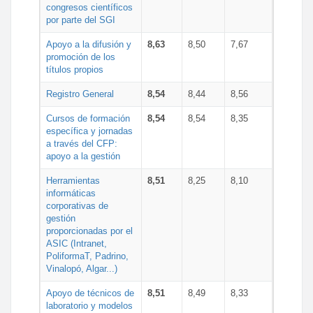
congresos científicos
por parte del SGI
Apoyo a la difusión y
8,63
8,50
7,67
promoción de los
títulos propios
Registro General
8,54
8,44
8,56
Cursos de formación
8,54
8,54
8,35
específica y jornadas
a través del CFP:
apoyo a la gestión
Herramientas
8,51
8,25
8,10
informáticas
corporativas de
gestión
proporcionadas por el
ASIC (Intranet,
PoliformaT, Padrino,
Vinalopó, Algar...)
Apoyo de técnicos de
8,51
8,49
8,33
laboratorio y modelos