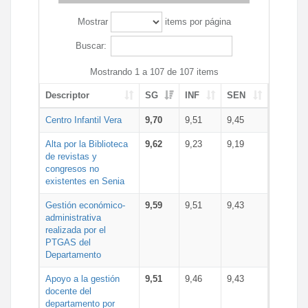
Mostrar
items por página
Buscar:
Mostrando 1 a 107 de 107 items
Descriptor
SG
INF
SEN
Centro Infantil Vera
9,70
9,51
9,45
Alta por la Biblioteca
9,62
9,23
9,19
de revistas y
congresos no
existentes en Senia
Gestión económico-
9,59
9,51
9,43
administrativa
realizada por el
PTGAS del
Departamento
Apoyo a la gestión
9,51
9,46
9,43
docente del
departamento por