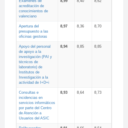
Exámenes de
8,99
8,40
8,62
acreditación de
conocimientos de
valenciano
Apertura del
8,97
8,36
8,70
presupuesto a las
oficinas gestoras
Apoyo del personal
8,94
8,85
8,85
de apoyo a la
investigación (PAI y
técnicos de
laboratorio) de
Institutos de
Investigación a la
actividad de I+D+i
Consultas e
8,93
8,64
8,73
incidencias en
servicios informáticos
por parte del Centro
de Atención a
Usuarios del ASIC