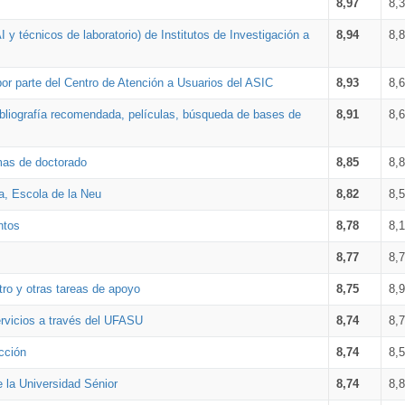
8,97
8,
 y técnicos de laboratorio) de Institutos de Investigación a
8,94
8,
por parte del Centro de Atención a Usuarios del ASIC
8,93
8,
bibliografía recomendada, películas, búsqueda de bases de
8,91
8,
amas de doctorado
8,85
8,
a, Escola de la Neu
8,82
8,
ntos
8,78
8,
8,77
8,
tro y otras tareas de apoyo
8,75
8,
ervicios a través del UFASU
8,74
8,
cción
8,74
8,
e la Universidad Sénior
8,74
8,