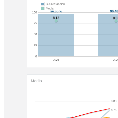
% Satisfacción
Media
100
75
50
25
0
2021
202
Media
9.00
8.75