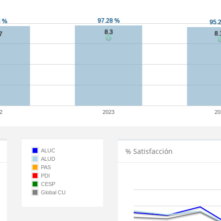
2
2023
20
% Satisfacción
ALUC
ALUD
PAS
PDI
CESP
Global CU