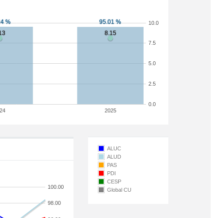
10.0
7.5
5.0
2.5
0.0
24
2025
ALUC
ALUD
PAS
PDI
CESP
100.00
Global CU
98.00