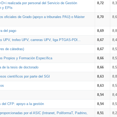
+D+i realizada por personal del Servicio de Gestión
8,72
8,
n y EPIs
los oficiales de Grado (apoyo a tribunales PAU) o Máster
8,70
8,
va del pago
8,69
8,
as UPV, trofeo UPV, carreras UPV, liga PTGAS-PDI...
8,67
8,
res de cátedras)
8,67
8,
os Propios y Formación Específica
8,66
8,
a de la tesis de doctorado
8,66
8,
sos científicos por parte del SGI
8,63
8,
ios
8,63
8,
8,54
8,
s del CFP: apoyo a la gestión
8,54
8,
proporcionadas por el ASIC (Intranet, PoliformaT, Padrino,
8,51
8,