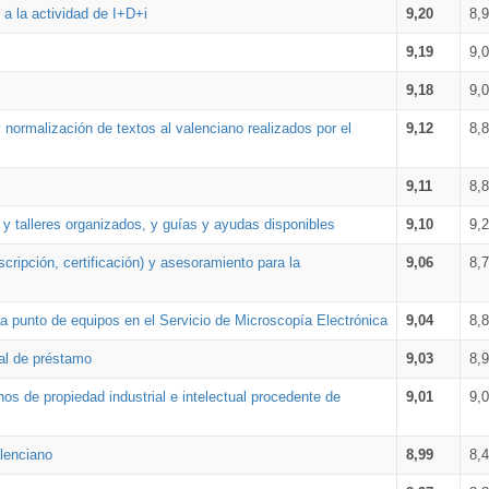
a la actividad de I+D+i
9,20
8,
9,19
9,
9,18
9,
 normalización de textos al valenciano realizados por el
9,12
8,
9,11
8,
 y talleres organizados, y guías y ayudas disponibles
9,10
9,
cripción, certificación) y asesoramiento para la
9,06
8,
 punto de equipos en el Servicio de Microscopía Electrónica
9,04
8,
ial de préstamo
9,03
8,
os de propiedad industrial e intelectual procedente de
9,01
9,
lenciano
8,99
8,