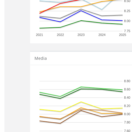
8.50
8.25
8.00
7.75
2021
2022
2023
2024
2025
Media
8.80
8.60
8.40
8.20
8.00
7.80
7.60