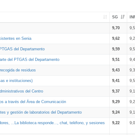
SG
IN
9,70
9,
xistentes en Senia
9,62
9,
l PTGAS del Departamento
9,59
9,
parte del PTGAS del Departamento
9,51
9,
 recogida de residuos
9,43
9,
as e instituciones)
9,41
9,
dministrativos del Centro
9,37
9,
os a través del Área de Comunicación
9,29
9,
tes y gestión de laboratorios del Departamento
9,24
9,
ores, ...La biblioteca responde..., chat, teléfono, y sesiones
9,22
9,