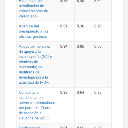
Exámenes de
8,99
8,40
8,62
acreditación de
conocimientos de
valenciano
Apertura del
8,97
8,36
8,70
presupuesto a las
oficinas gestoras
Apoyo del personal
8,94
8,85
8,85
de apoyo a la
investigación (PAI y
técnicos de
laboratorio) de
Institutos de
Investigación a la
actividad de I+D+i
Consultas e
8,93
8,64
8,73
incidencias en
servicios informáticos
por parte del Centro
de Atención a
Usuarios del ASIC