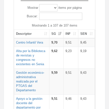
Mostrar
items por página
Buscar:
Mostrando 1 a 107 de 107 items
Descriptor
SG
INF
SEN
Centro Infantil Vera
9,70
9,51
9,45
Alta por la Biblioteca
9,62
9,23
9,19
de revistas y
congresos no
existentes en Senia
Gestión económico-
9,59
9,51
9,43
administrativa
realizada por el
PTGAS del
Departamento
Apoyo a la gestión
9,51
9,46
9,43
docente del
departamento por