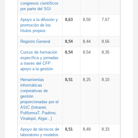
congresos científicos
por parte del SGI
Apoyo a la difusión y
8,63
8,50
7,67
promoción de los
títulos propios
Registro General
8,54
8,44
8,56
Cursos de formación
8,54
8,54
8,35
específica y jornadas
a través del CFP:
apoyo a la gestión
Herramientas
8,51
8,25
8,10
informáticas
corporativas de
gestión
proporcionadas por el
ASIC (Intranet,
PoliformaT, Padrino,
Vinalopó, Algar...)
Apoyo de técnicos de
8,51
8,49
8,33
laboratorio y modelos