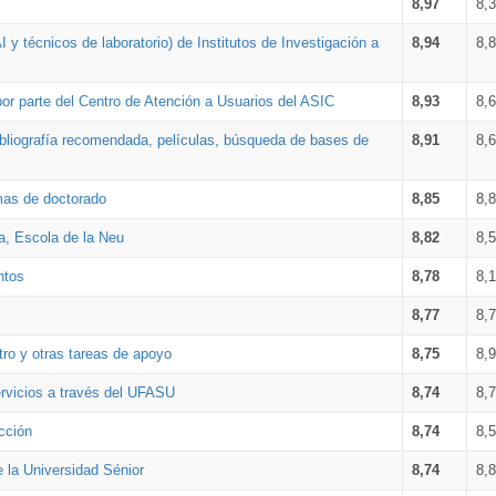
8,97
8,
 y técnicos de laboratorio) de Institutos de Investigación a
8,94
8,
por parte del Centro de Atención a Usuarios del ASIC
8,93
8,
bibliografía recomendada, películas, búsqueda de bases de
8,91
8,
amas de doctorado
8,85
8,
a, Escola de la Neu
8,82
8,
ntos
8,78
8,
8,77
8,
tro y otras tareas de apoyo
8,75
8,
ervicios a través del UFASU
8,74
8,
cción
8,74
8,
e la Universidad Sénior
8,74
8,