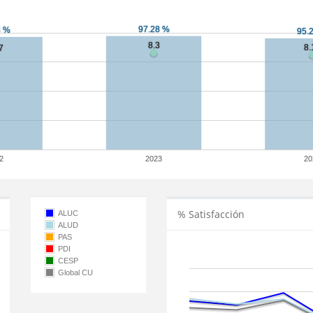
2
2023
20
% Satisfacción
ALUC
ALUD
PAS
PDI
CESP
Global CU