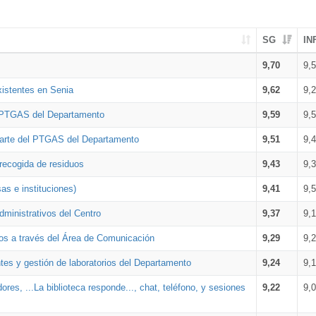
SG
IN
9,70
9,
xistentes en Senia
9,62
9,
l PTGAS del Departamento
9,59
9,
parte del PTGAS del Departamento
9,51
9,
 recogida de residuos
9,43
9,
as e instituciones)
9,41
9,
dministrativos del Centro
9,37
9,
os a través del Área de Comunicación
9,29
9,
tes y gestión de laboratorios del Departamento
9,24
9,
ores, ...La biblioteca responde..., chat, teléfono, y sesiones
9,22
9,