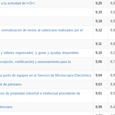
a la actividad de I+D+i
9,20
8,
9,19
9,
9,18
9,
 normalización de textos al valenciano realizados por el
9,12
8,
9,11
8,
 y talleres organizados, y guías y ayudas disponibles
9,10
9,
cripción, certificación) y asesoramiento para la
9,06
8,
 punto de equipos en el Servicio de Microscopía Electrónica
9,04
8,
ial de préstamo
9,03
8,
os de propiedad industrial e intelectual procedente de
9,01
9,
lenciano
8,99
8,