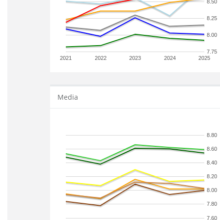
8.50
8.25
8.00
7.75
2021
2022
2023
2024
2025
Media
8.80
8.60
8.40
8.20
8.00
7.80
7.60