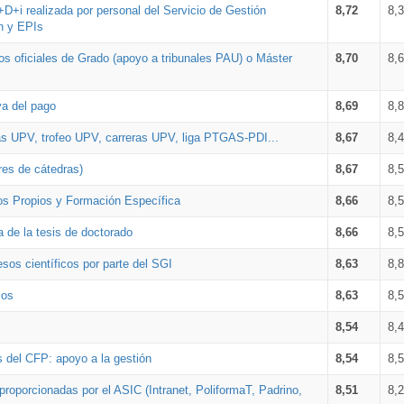
+D+i realizada por personal del Servicio de Gestión
8,72
8,
n y EPIs
los oficiales de Grado (apoyo a tribunales PAU) o Máster
8,70
8,
va del pago
8,69
8,
as UPV, trofeo UPV, carreras UPV, liga PTGAS-PDI...
8,67
8,
res de cátedras)
8,67
8,
os Propios y Formación Específica
8,66
8,
a de la tesis de doctorado
8,66
8,
sos científicos por parte del SGI
8,63
8,
ios
8,63
8,
8,54
8,
s del CFP: apoyo a la gestión
8,54
8,
proporcionadas por el ASIC (Intranet, PoliformaT, Padrino,
8,51
8,