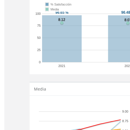
% Satisfacción
Media
100
75
50
25
0
2021
202
Media
9.00
8.75