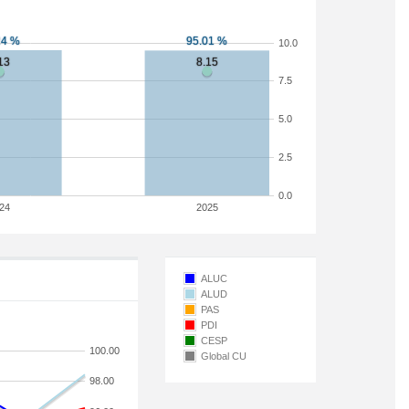
10.0
7.5
5.0
2.5
0.0
24
2025
ALUC
ALUD
PAS
PDI
CESP
100.00
Global CU
98.00