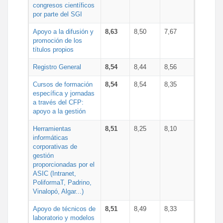
congresos científicos
por parte del SGI
Apoyo a la difusión y
8,63
8,50
7,67
promoción de los
títulos propios
Registro General
8,54
8,44
8,56
Cursos de formación
8,54
8,54
8,35
específica y jornadas
a través del CFP:
apoyo a la gestión
Herramientas
8,51
8,25
8,10
informáticas
corporativas de
gestión
proporcionadas por el
ASIC (Intranet,
PoliformaT, Padrino,
Vinalopó, Algar...)
Apoyo de técnicos de
8,51
8,49
8,33
laboratorio y modelos