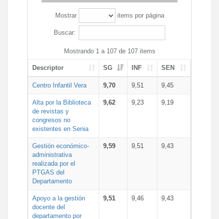
Mostrar
items por página
Buscar:
Mostrando 1 a 107 de 107 items
Descriptor
SG
INF
SEN
Centro Infantil Vera
9,70
9,51
9,45
Alta por la Biblioteca
9,62
9,23
9,19
de revistas y
congresos no
existentes en Senia
Gestión económico-
9,59
9,51
9,43
administrativa
realizada por el
PTGAS del
Departamento
Apoyo a la gestión
9,51
9,46
9,43
docente del
departamento por