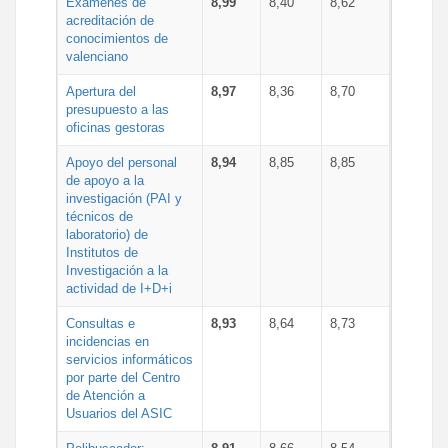
Exámenes de
8,99
8,40
8,62
acreditación de
conocimientos de
valenciano
Apertura del
8,97
8,36
8,70
presupuesto a las
oficinas gestoras
Apoyo del personal
8,94
8,85
8,85
de apoyo a la
investigación (PAI y
técnicos de
laboratorio) de
Institutos de
Investigación a la
actividad de I+D+i
Consultas e
8,93
8,64
8,73
incidencias en
servicios informáticos
por parte del Centro
de Atención a
Usuarios del ASIC