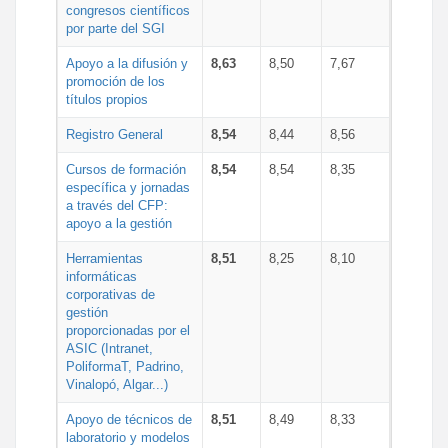
congresos científicos
por parte del SGI
Apoyo a la difusión y
8,63
8,50
7,67
promoción de los
títulos propios
Registro General
8,54
8,44
8,56
Cursos de formación
8,54
8,54
8,35
específica y jornadas
a través del CFP:
apoyo a la gestión
Herramientas
8,51
8,25
8,10
informáticas
corporativas de
gestión
proporcionadas por el
ASIC (Intranet,
PoliformaT, Padrino,
Vinalopó, Algar...)
Apoyo de técnicos de
8,51
8,49
8,33
laboratorio y modelos