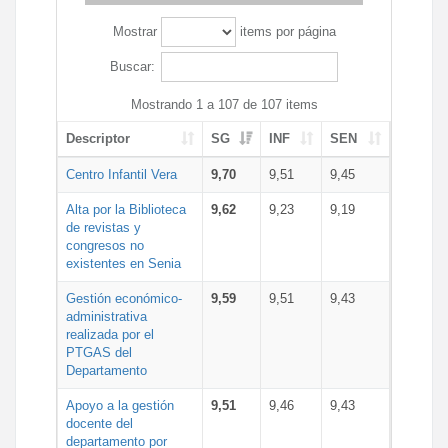
Mostrar
items por página
Buscar:
Mostrando 1 a 107 de 107 items
Descriptor
SG
INF
SEN
Centro Infantil Vera
9,70
9,51
9,45
Alta por la Biblioteca
9,62
9,23
9,19
de revistas y
congresos no
existentes en Senia
Gestión económico-
9,59
9,51
9,43
administrativa
realizada por el
PTGAS del
Departamento
Apoyo a la gestión
9,51
9,46
9,43
docente del
departamento por