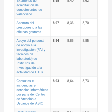
Exámenes de
8,99
8,40
8,62
acreditación de
conocimientos de
valenciano
Apertura del
8,97
8,36
8,70
presupuesto a las
oficinas gestoras
Apoyo del personal
8,94
8,85
8,85
de apoyo a la
investigación (PAI y
técnicos de
laboratorio) de
Institutos de
Investigación a la
actividad de I+D+i
Consultas e
8,93
8,64
8,73
incidencias en
servicios informáticos
por parte del Centro
de Atención a
Usuarios del ASIC