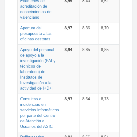
Exámenes de
8,99
8,40
8,62
acreditación de
conocimientos de
valenciano
Apertura del
8,97
8,36
8,70
presupuesto a las
oficinas gestoras
Apoyo del personal
8,94
8,85
8,85
de apoyo a la
investigación (PAI y
técnicos de
laboratorio) de
Institutos de
Investigación a la
actividad de I+D+i
Consultas e
8,93
8,64
8,73
incidencias en
servicios informáticos
por parte del Centro
de Atención a
Usuarios del ASIC