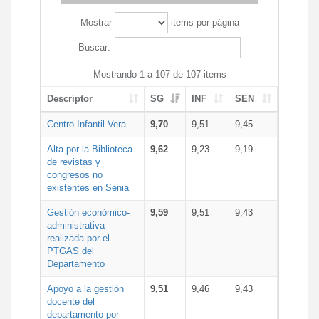
Mostrar
items por página
Buscar:
Mostrando 1 a 107 de 107 items
Descriptor
SG
INF
SEN
Centro Infantil Vera
9,70
9,51
9,45
Alta por la Biblioteca
9,62
9,23
9,19
de revistas y
congresos no
existentes en Senia
Gestión económico-
9,59
9,51
9,43
administrativa
realizada por el
PTGAS del
Departamento
Apoyo a la gestión
9,51
9,46
9,43
docente del
departamento por