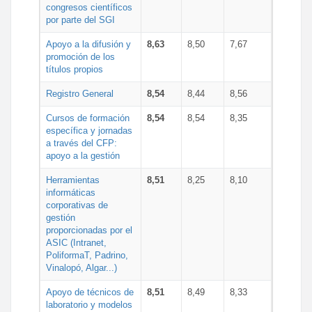
congresos científicos
por parte del SGI
Apoyo a la difusión y
8,63
8,50
7,67
promoción de los
títulos propios
Registro General
8,54
8,44
8,56
Cursos de formación
8,54
8,54
8,35
específica y jornadas
a través del CFP:
apoyo a la gestión
Herramientas
8,51
8,25
8,10
informáticas
corporativas de
gestión
proporcionadas por el
ASIC (Intranet,
PoliformaT, Padrino,
Vinalopó, Algar...)
Apoyo de técnicos de
8,51
8,49
8,33
laboratorio y modelos