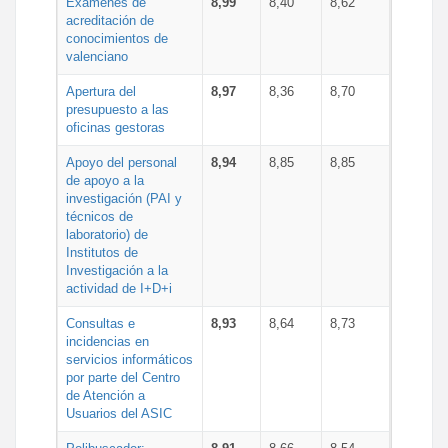
Exámenes de
8,99
8,40
8,62
acreditación de
conocimientos de
valenciano
Apertura del
8,97
8,36
8,70
presupuesto a las
oficinas gestoras
Apoyo del personal
8,94
8,85
8,85
de apoyo a la
investigación (PAI y
técnicos de
laboratorio) de
Institutos de
Investigación a la
actividad de I+D+i
Consultas e
8,93
8,64
8,73
incidencias en
servicios informáticos
por parte del Centro
de Atención a
Usuarios del ASIC