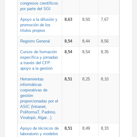
congresos científicos
por parte del SGI
Apoyo a la difusión y
8,63
8,50
7,67
promoción de los
títulos propios
Registro General
8,54
8,44
8,56
Cursos de formación
8,54
8,54
8,35
específica y jornadas
a través del CFP:
apoyo a la gestión
Herramientas
8,51
8,25
8,10
informáticas
corporativas de
gestión
proporcionadas por el
ASIC (Intranet,
PoliformaT, Padrino,
Vinalopó, Algar...)
Apoyo de técnicos de
8,51
8,49
8,33
laboratorio y modelos