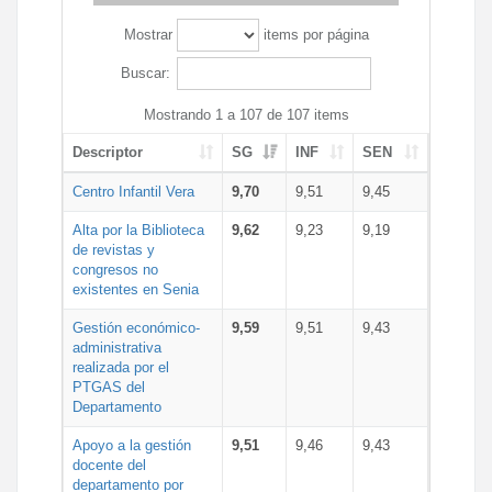
Mostrar
items por página
Buscar:
Mostrando 1 a 107 de 107 items
Descriptor
SG
INF
SEN
Centro Infantil Vera
9,70
9,51
9,45
Alta por la Biblioteca
9,62
9,23
9,19
de revistas y
congresos no
existentes en Senia
Gestión económico-
9,59
9,51
9,43
administrativa
realizada por el
PTGAS del
Departamento
Apoyo a la gestión
9,51
9,46
9,43
docente del
departamento por