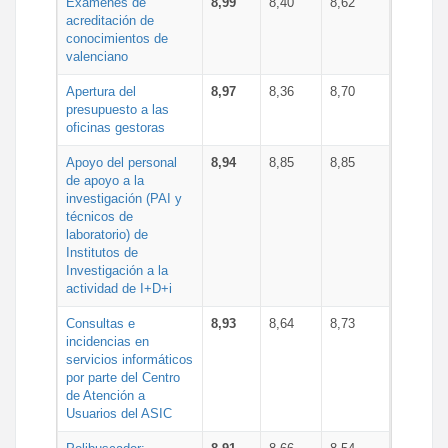
Exámenes de
8,99
8,40
8,62
acreditación de
conocimientos de
valenciano
Apertura del
8,97
8,36
8,70
presupuesto a las
oficinas gestoras
Apoyo del personal
8,94
8,85
8,85
de apoyo a la
investigación (PAI y
técnicos de
laboratorio) de
Institutos de
Investigación a la
actividad de I+D+i
Consultas e
8,93
8,64
8,73
incidencias en
servicios informáticos
por parte del Centro
de Atención a
Usuarios del ASIC