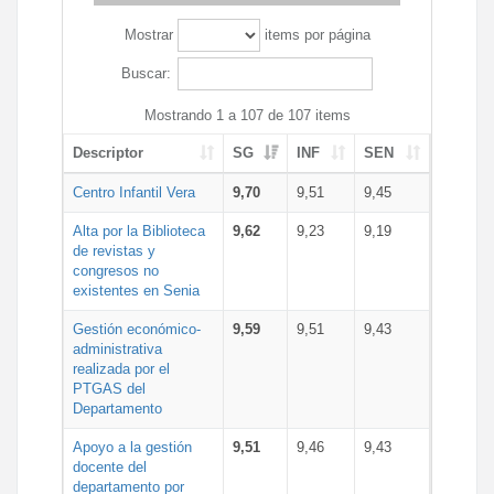
Mostrar
items por página
Buscar:
Mostrando 1 a 107 de 107 items
Descriptor
SG
INF
SEN
Centro Infantil Vera
9,70
9,51
9,45
Alta por la Biblioteca
9,62
9,23
9,19
de revistas y
congresos no
existentes en Senia
Gestión económico-
9,59
9,51
9,43
administrativa
realizada por el
PTGAS del
Departamento
Apoyo a la gestión
9,51
9,46
9,43
docente del
departamento por