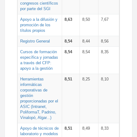
congresos científicos
por parte del SGI
Apoyo a la difusión y
8,63
8,50
7,67
promoción de los
títulos propios
Registro General
8,54
8,44
8,56
Cursos de formación
8,54
8,54
8,35
específica y jornadas
a través del CFP:
apoyo a la gestión
Herramientas
8,51
8,25
8,10
informáticas
corporativas de
gestión
proporcionadas por el
ASIC (Intranet,
PoliformaT, Padrino,
Vinalopó, Algar...)
Apoyo de técnicos de
8,51
8,49
8,33
laboratorio y modelos