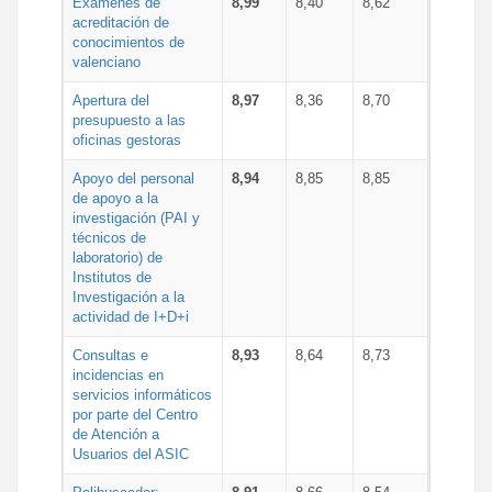
Exámenes de
8,99
8,40
8,62
acreditación de
conocimientos de
valenciano
Apertura del
8,97
8,36
8,70
presupuesto a las
oficinas gestoras
Apoyo del personal
8,94
8,85
8,85
de apoyo a la
investigación (PAI y
técnicos de
laboratorio) de
Institutos de
Investigación a la
actividad de I+D+i
Consultas e
8,93
8,64
8,73
incidencias en
servicios informáticos
por parte del Centro
de Atención a
Usuarios del ASIC