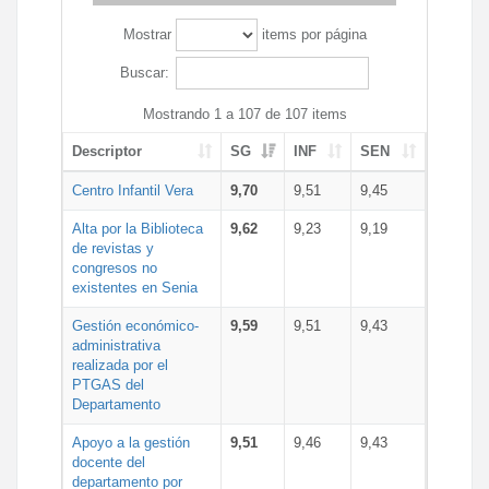
Mostrar
items por página
Buscar:
Mostrando 1 a 107 de 107 items
Descriptor
SG
INF
SEN
Centro Infantil Vera
9,70
9,51
9,45
Alta por la Biblioteca
9,62
9,23
9,19
de revistas y
congresos no
existentes en Senia
Gestión económico-
9,59
9,51
9,43
administrativa
realizada por el
PTGAS del
Departamento
Apoyo a la gestión
9,51
9,46
9,43
docente del
departamento por