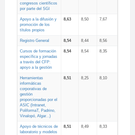
congresos científicos
por parte del SGI
Apoyo a la difusión y
8,63
8,50
7,67
promoción de los
títulos propios
Registro General
8,54
8,44
8,56
Cursos de formación
8,54
8,54
8,35
específica y jornadas
a través del CFP:
apoyo a la gestión
Herramientas
8,51
8,25
8,10
informáticas
corporativas de
gestión
proporcionadas por el
ASIC (Intranet,
PoliformaT, Padrino,
Vinalopó, Algar...)
Apoyo de técnicos de
8,51
8,49
8,33
laboratorio y modelos