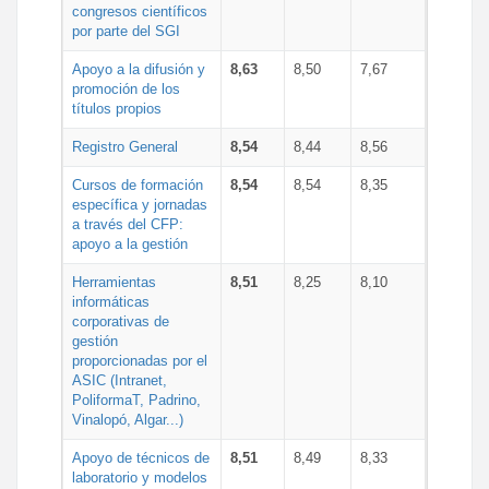
congresos científicos
por parte del SGI
Apoyo a la difusión y
8,63
8,50
7,67
promoción de los
títulos propios
Registro General
8,54
8,44
8,56
Cursos de formación
8,54
8,54
8,35
específica y jornadas
a través del CFP:
apoyo a la gestión
Herramientas
8,51
8,25
8,10
informáticas
corporativas de
gestión
proporcionadas por el
ASIC (Intranet,
PoliformaT, Padrino,
Vinalopó, Algar...)
Apoyo de técnicos de
8,51
8,49
8,33
laboratorio y modelos