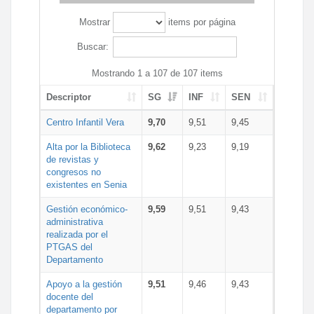
Mostrar
items por página
Buscar:
Mostrando 1 a 107 de 107 items
Descriptor
SG
INF
SEN
Centro Infantil Vera
9,70
9,51
9,45
Alta por la Biblioteca
9,62
9,23
9,19
de revistas y
congresos no
existentes en Senia
Gestión económico-
9,59
9,51
9,43
administrativa
realizada por el
PTGAS del
Departamento
Apoyo a la gestión
9,51
9,46
9,43
docente del
departamento por