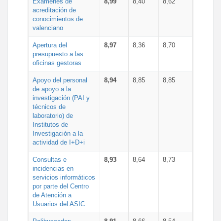
Exámenes de
8,99
8,40
8,62
acreditación de
conocimientos de
valenciano
Apertura del
8,97
8,36
8,70
presupuesto a las
oficinas gestoras
Apoyo del personal
8,94
8,85
8,85
de apoyo a la
investigación (PAI y
técnicos de
laboratorio) de
Institutos de
Investigación a la
actividad de I+D+i
Consultas e
8,93
8,64
8,73
incidencias en
servicios informáticos
por parte del Centro
de Atención a
Usuarios del ASIC