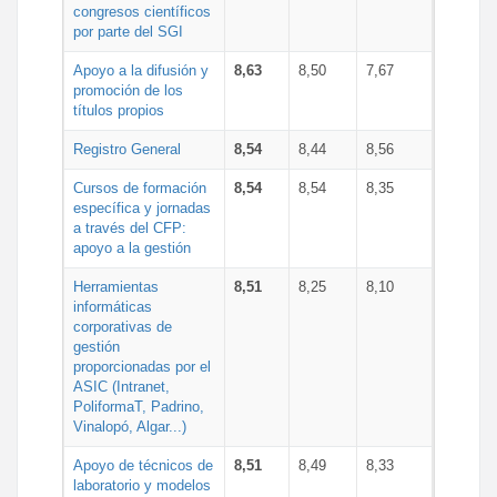
congresos científicos
por parte del SGI
Apoyo a la difusión y
8,63
8,50
7,67
promoción de los
títulos propios
Registro General
8,54
8,44
8,56
Cursos de formación
8,54
8,54
8,35
específica y jornadas
a través del CFP:
apoyo a la gestión
Herramientas
8,51
8,25
8,10
informáticas
corporativas de
gestión
proporcionadas por el
ASIC (Intranet,
PoliformaT, Padrino,
Vinalopó, Algar...)
Apoyo de técnicos de
8,51
8,49
8,33
laboratorio y modelos