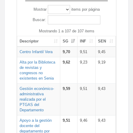
Mostrar
items por página
Buscar:
Mostrando 1 a 107 de 107 items
Descriptor
SG
INF
SEN
Centro Infantil Vera
9,70
9,51
9,45
Alta por la Biblioteca
9,62
9,23
9,19
de revistas y
congresos no
existentes en Senia
Gestión económico-
9,59
9,51
9,43
administrativa
realizada por el
PTGAS del
Departamento
Apoyo a la gestión
9,51
9,46
9,43
docente del
departamento por