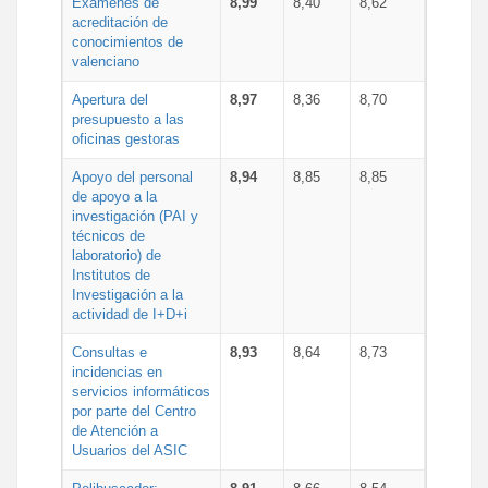
Exámenes de
8,99
8,40
8,62
acreditación de
conocimientos de
valenciano
Apertura del
8,97
8,36
8,70
presupuesto a las
oficinas gestoras
Apoyo del personal
8,94
8,85
8,85
de apoyo a la
investigación (PAI y
técnicos de
laboratorio) de
Institutos de
Investigación a la
actividad de I+D+i
Consultas e
8,93
8,64
8,73
incidencias en
servicios informáticos
por parte del Centro
de Atención a
Usuarios del ASIC