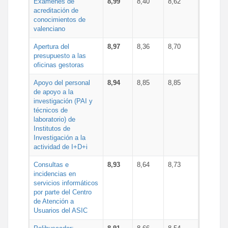
Exámenes de
8,99
8,40
8,62
acreditación de
conocimientos de
valenciano
Apertura del
8,97
8,36
8,70
presupuesto a las
oficinas gestoras
Apoyo del personal
8,94
8,85
8,85
de apoyo a la
investigación (PAI y
técnicos de
laboratorio) de
Institutos de
Investigación a la
actividad de I+D+i
Consultas e
8,93
8,64
8,73
incidencias en
servicios informáticos
por parte del Centro
de Atención a
Usuarios del ASIC