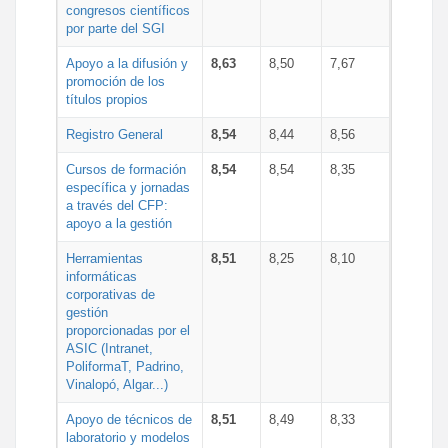
congresos científicos
por parte del SGI
Apoyo a la difusión y
8,63
8,50
7,67
promoción de los
títulos propios
Registro General
8,54
8,44
8,56
Cursos de formación
8,54
8,54
8,35
específica y jornadas
a través del CFP:
apoyo a la gestión
Herramientas
8,51
8,25
8,10
informáticas
corporativas de
gestión
proporcionadas por el
ASIC (Intranet,
PoliformaT, Padrino,
Vinalopó, Algar...)
Apoyo de técnicos de
8,51
8,49
8,33
laboratorio y modelos