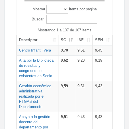
Mostrar
items por página
Buscar:
Mostrando 1 a 107 de 107 items
Descriptor
SG
INF
SEN
Centro Infantil Vera
9,70
9,51
9,45
Alta por la Biblioteca
9,62
9,23
9,19
de revistas y
congresos no
existentes en Senia
Gestión económico-
9,59
9,51
9,43
administrativa
realizada por el
PTGAS del
Departamento
Apoyo a la gestión
9,51
9,46
9,43
docente del
departamento por