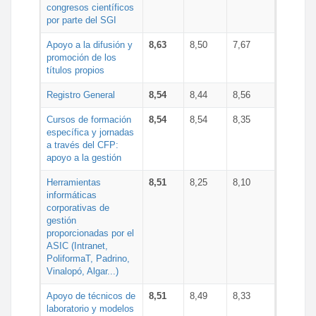
congresos científicos
por parte del SGI
Apoyo a la difusión y
8,63
8,50
7,67
promoción de los
títulos propios
Registro General
8,54
8,44
8,56
Cursos de formación
8,54
8,54
8,35
específica y jornadas
a través del CFP:
apoyo a la gestión
Herramientas
8,51
8,25
8,10
informáticas
corporativas de
gestión
proporcionadas por el
ASIC (Intranet,
PoliformaT, Padrino,
Vinalopó, Algar...)
Apoyo de técnicos de
8,51
8,49
8,33
laboratorio y modelos