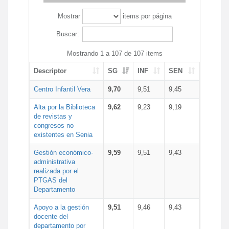
Mostrar
items por página
Buscar:
Mostrando 1 a 107 de 107 items
Descriptor
SG
INF
SEN
Centro Infantil Vera
9,70
9,51
9,45
Alta por la Biblioteca
9,62
9,23
9,19
de revistas y
congresos no
existentes en Senia
Gestión económico-
9,59
9,51
9,43
administrativa
realizada por el
PTGAS del
Departamento
Apoyo a la gestión
9,51
9,46
9,43
docente del
departamento por