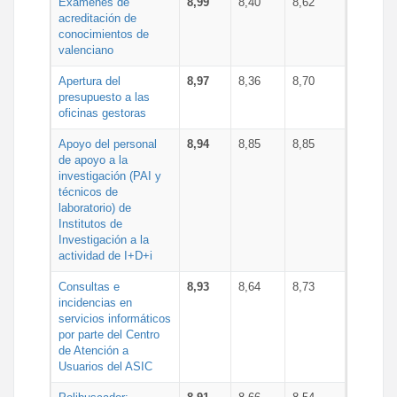
Exámenes de
8,99
8,40
8,62
acreditación de
conocimientos de
valenciano
Apertura del
8,97
8,36
8,70
presupuesto a las
oficinas gestoras
Apoyo del personal
8,94
8,85
8,85
de apoyo a la
investigación (PAI y
técnicos de
laboratorio) de
Institutos de
Investigación a la
actividad de I+D+i
Consultas e
8,93
8,64
8,73
incidencias en
servicios informáticos
por parte del Centro
de Atención a
Usuarios del ASIC