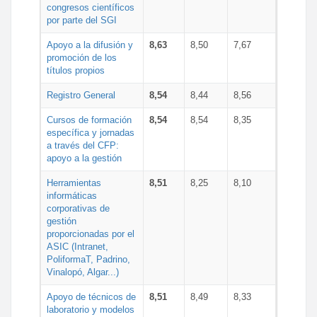
congresos científicos
por parte del SGI
Apoyo a la difusión y
8,63
8,50
7,67
promoción de los
títulos propios
Registro General
8,54
8,44
8,56
Cursos de formación
8,54
8,54
8,35
específica y jornadas
a través del CFP:
apoyo a la gestión
Herramientas
8,51
8,25
8,10
informáticas
corporativas de
gestión
proporcionadas por el
ASIC (Intranet,
PoliformaT, Padrino,
Vinalopó, Algar...)
Apoyo de técnicos de
8,51
8,49
8,33
laboratorio y modelos