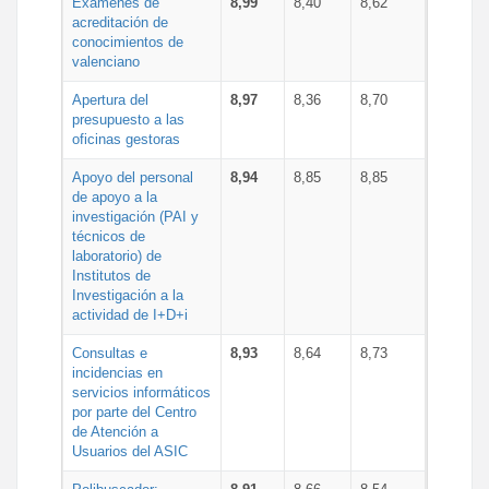
Exámenes de
8,99
8,40
8,62
acreditación de
conocimientos de
valenciano
Apertura del
8,97
8,36
8,70
presupuesto a las
oficinas gestoras
Apoyo del personal
8,94
8,85
8,85
de apoyo a la
investigación (PAI y
técnicos de
laboratorio) de
Institutos de
Investigación a la
actividad de I+D+i
Consultas e
8,93
8,64
8,73
incidencias en
servicios informáticos
por parte del Centro
de Atención a
Usuarios del ASIC