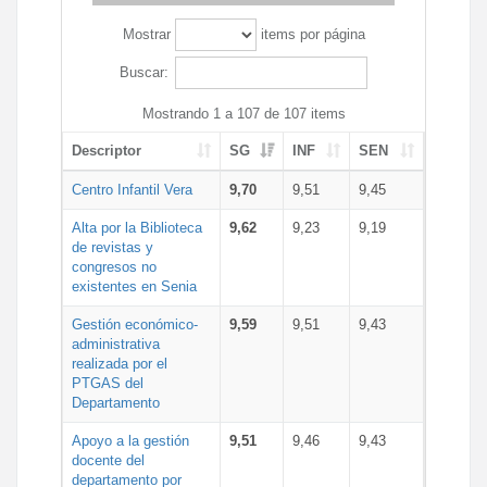
Mostrar
items por página
Buscar:
Mostrando 1 a 107 de 107 items
Descriptor
SG
INF
SEN
Centro Infantil Vera
9,70
9,51
9,45
Alta por la Biblioteca
9,62
9,23
9,19
de revistas y
congresos no
existentes en Senia
Gestión económico-
9,59
9,51
9,43
administrativa
realizada por el
PTGAS del
Departamento
Apoyo a la gestión
9,51
9,46
9,43
docente del
departamento por