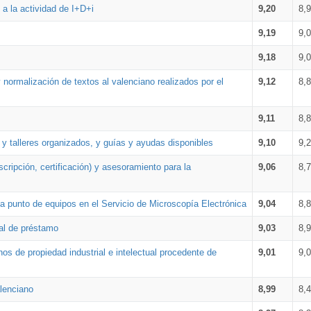
a la actividad de I+D+i
9,20
8,
9,19
9,
9,18
9,
 normalización de textos al valenciano realizados por el
9,12
8,
9,11
8,
 y talleres organizados, y guías y ayudas disponibles
9,10
9,
cripción, certificación) y asesoramiento para la
9,06
8,
 punto de equipos en el Servicio de Microscopía Electrónica
9,04
8,
ial de préstamo
9,03
8,
os de propiedad industrial e intelectual procedente de
9,01
9,
lenciano
8,99
8,