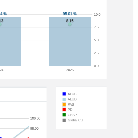
10.0
7.5
5.0
2.5
0.0
24
2025
ALUC
ALUD
PAS
PDI
CESP
100.00
Global CU
98.00