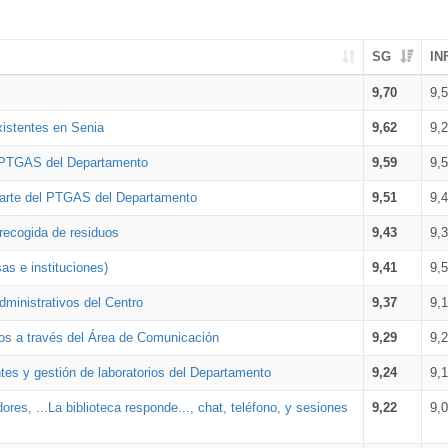
SG
IN
9,70
9,
xistentes en Senia
9,62
9,
l PTGAS del Departamento
9,59
9,
parte del PTGAS del Departamento
9,51
9,
 recogida de residuos
9,43
9,
as e instituciones)
9,41
9,
dministrativos del Centro
9,37
9,
os a través del Área de Comunicación
9,29
9,
tes y gestión de laboratorios del Departamento
9,24
9,
ores, ...La biblioteca responde..., chat, teléfono, y sesiones
9,22
9,