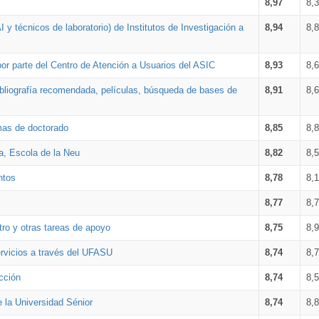
8,97
8,
 y técnicos de laboratorio) de Institutos de Investigación a
8,94
8,
por parte del Centro de Atención a Usuarios del ASIC
8,93
8,
bibliografía recomendada, películas, búsqueda de bases de
8,91
8,
amas de doctorado
8,85
8,
a, Escola de la Neu
8,82
8,
ntos
8,78
8,
8,77
8,
tro y otras tareas de apoyo
8,75
8,
ervicios a través del UFASU
8,74
8,
cción
8,74
8,
e la Universidad Sénior
8,74
8,