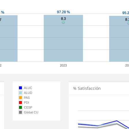
2
2023
20
% Satisfacción
ALUC
ALUD
PAS
PDI
CESP
Global CU