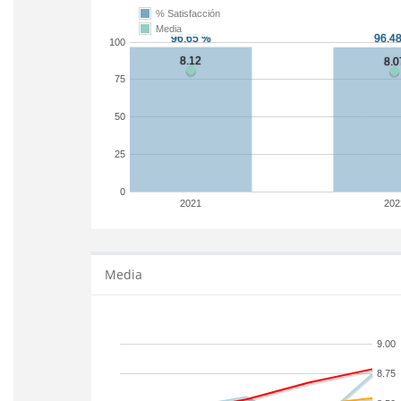
% Satisfacción
Media
100
75
50
25
0
2021
202
Media
9.00
8.75