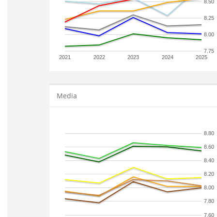
8.50
8.25
8.00
7.75
2021
2022
2023
2024
2025
Media
8.80
8.60
8.40
8.20
8.00
7.80
7.60