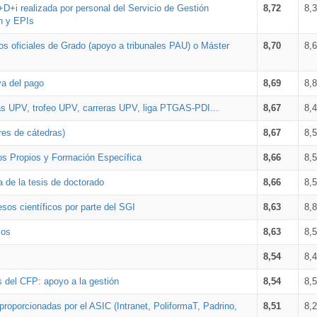
+D+i realizada por personal del Servicio de Gestión
8,72
8,
n y EPIs
los oficiales de Grado (apoyo a tribunales PAU) o Máster
8,70
8,
va del pago
8,69
8,
as UPV, trofeo UPV, carreras UPV, liga PTGAS-PDI...
8,67
8,
res de cátedras)
8,67
8,
os Propios y Formación Específica
8,66
8,
a de la tesis de doctorado
8,66
8,
sos científicos por parte del SGI
8,63
8,
ios
8,63
8,
8,54
8,
s del CFP: apoyo a la gestión
8,54
8,
proporcionadas por el ASIC (Intranet, PoliformaT, Padrino,
8,51
8,