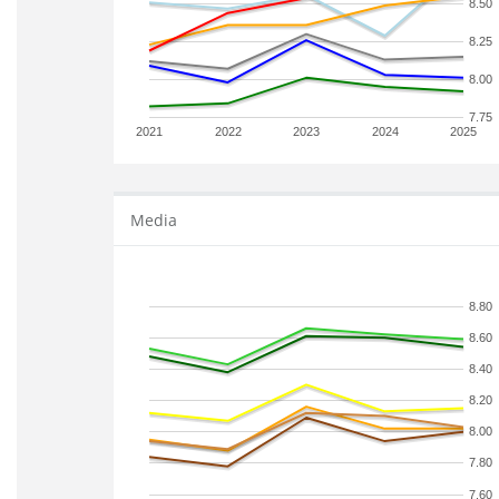
8.50
8.25
8.00
7.75
2021
2022
2023
2024
2025
Media
8.80
8.60
8.40
8.20
8.00
7.80
7.60