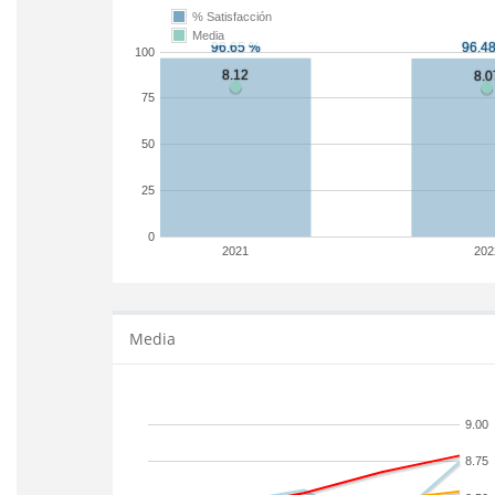
% Satisfacción
Media
100
75
50
25
0
2021
202
Media
9.00
8.75