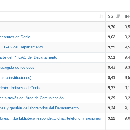
SG
IN
9,70
9,
xistentes en Senia
9,62
9,
l PTGAS del Departamento
9,59
9,
parte del PTGAS del Departamento
9,51
9,
 recogida de residuos
9,43
9,
as e instituciones)
9,41
9,
dministrativos del Centro
9,37
9,
os a través del Área de Comunicación
9,29
9,
tes y gestión de laboratorios del Departamento
9,24
9,
ores, ...La biblioteca responde..., chat, teléfono, y sesiones
9,22
9,