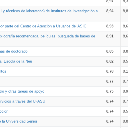
8,97
8,
 y técnicos de laboratorio) de Institutos de Investigación a
8,94
8,
por parte del Centro de Atención a Usuarios del ASIC
8,93
8,
bibliografía recomendada, películas, búsqueda de bases de
8,91
8,
amas de doctorado
8,85
8,
a, Escola de la Neu
8,82
8,
ntos
8,78
8,
8,77
8,
tro y otras tareas de apoyo
8,75
8,
ervicios a través del UFASU
8,74
8,
cción
8,74
8,
e la Universidad Sénior
8,74
8,