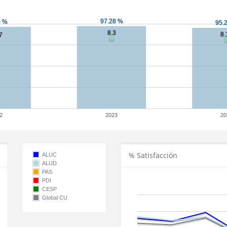
2
2023
20
% Satisfacción
ALUC
ALUD
PAS
PDI
CESP
Global CU