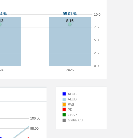
10.0
7.5
5.0
2.5
0.0
24
2025
ALUC
ALUD
PAS
PDI
CESP
100.00
Global CU
98.00