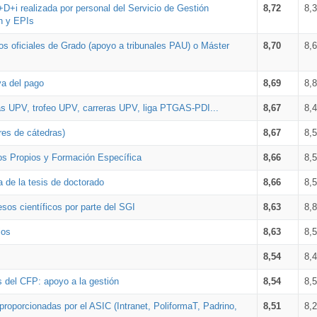
+D+i realizada por personal del Servicio de Gestión
8,72
8,
n y EPIs
los oficiales de Grado (apoyo a tribunales PAU) o Máster
8,70
8,
va del pago
8,69
8,
as UPV, trofeo UPV, carreras UPV, liga PTGAS-PDI...
8,67
8,
res de cátedras)
8,67
8,
os Propios y Formación Específica
8,66
8,
a de la tesis de doctorado
8,66
8,
sos científicos por parte del SGI
8,63
8,
ios
8,63
8,
8,54
8,
s del CFP: apoyo a la gestión
8,54
8,
proporcionadas por el ASIC (Intranet, PoliformaT, Padrino,
8,51
8,