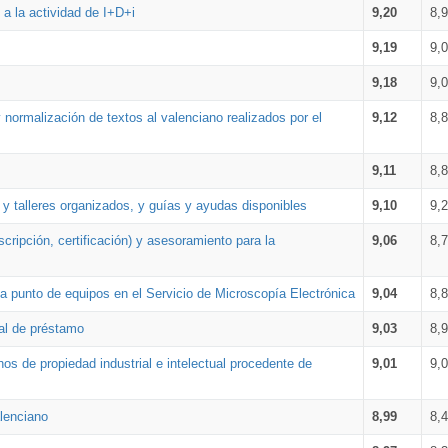
a la actividad de I+D+i
9,20
8,
9,19
9,
9,18
9,
 normalización de textos al valenciano realizados por el
9,12
8,
9,11
8,
 y talleres organizados, y guías y ayudas disponibles
9,10
9,
cripción, certificación) y asesoramiento para la
9,06
8,
 punto de equipos en el Servicio de Microscopía Electrónica
9,04
8,
ial de préstamo
9,03
8,
os de propiedad industrial e intelectual procedente de
9,01
9,
lenciano
8,99
8,