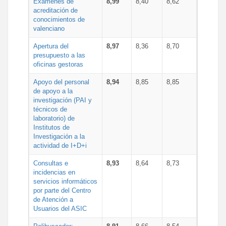
Exámenes de
8,99
8,40
8,62
acreditación de
conocimientos de
valenciano
Apertura del
8,97
8,36
8,70
presupuesto a las
oficinas gestoras
Apoyo del personal
8,94
8,85
8,85
de apoyo a la
investigación (PAI y
técnicos de
laboratorio) de
Institutos de
Investigación a la
actividad de I+D+i
Consultas e
8,93
8,64
8,73
incidencias en
servicios informáticos
por parte del Centro
de Atención a
Usuarios del ASIC