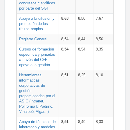
congresos científicos
por parte del SGI
Apoyo a la difusión y
8,63
8,50
7,67
promoción de los
títulos propios
Registro General
8,54
8,44
8,56
Cursos de formación
8,54
8,54
8,35
específica y jornadas
a través del CFP:
apoyo a la gestión
Herramientas
8,51
8,25
8,10
informáticas
corporativas de
gestión
proporcionadas por el
ASIC (Intranet,
PoliformaT, Padrino,
Vinalopó, Algar...)
Apoyo de técnicos de
8,51
8,49
8,33
laboratorio y modelos