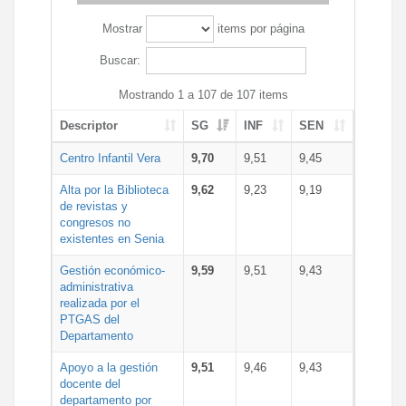
Mostrar
items por página
Buscar:
Mostrando 1 a 107 de 107 items
Descriptor
SG
INF
SEN
Centro Infantil Vera
9,70
9,51
9,45
Alta por la Biblioteca
9,62
9,23
9,19
de revistas y
congresos no
existentes en Senia
Gestión económico-
9,59
9,51
9,43
administrativa
realizada por el
PTGAS del
Departamento
Apoyo a la gestión
9,51
9,46
9,43
docente del
departamento por