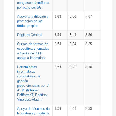
congresos científicos
por parte del SGI
Apoyo a la difusión y
8,63
8,50
7,67
promoción de los
títulos propios
Registro General
8,54
8,44
8,56
Cursos de formación
8,54
8,54
8,35
específica y jornadas
a través del CFP:
apoyo a la gestión
Herramientas
8,51
8,25
8,10
informáticas
corporativas de
gestión
proporcionadas por el
ASIC (Intranet,
PoliformaT, Padrino,
Vinalopó, Algar...)
Apoyo de técnicos de
8,51
8,49
8,33
laboratorio y modelos