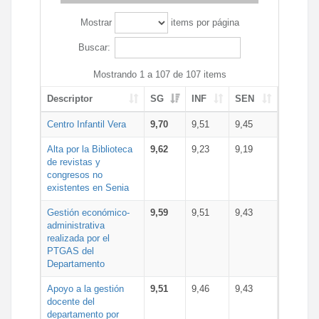
Mostrar
items por página
Buscar:
Mostrando 1 a 107 de 107 items
Descriptor
SG
INF
SEN
Centro Infantil Vera
9,70
9,51
9,45
Alta por la Biblioteca
9,62
9,23
9,19
de revistas y
congresos no
existentes en Senia
Gestión económico-
9,59
9,51
9,43
administrativa
realizada por el
PTGAS del
Departamento
Apoyo a la gestión
9,51
9,46
9,43
docente del
departamento por