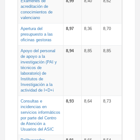
Exámenes de
8,99
8,40
8,62
acreditación de
conocimientos de
valenciano
Apertura del
8,97
8,36
8,70
presupuesto a las
oficinas gestoras
Apoyo del personal
8,94
8,85
8,85
de apoyo a la
investigación (PAI y
técnicos de
laboratorio) de
Institutos de
Investigación a la
actividad de I+D+i
Consultas e
8,93
8,64
8,73
incidencias en
servicios informáticos
por parte del Centro
de Atención a
Usuarios del ASIC