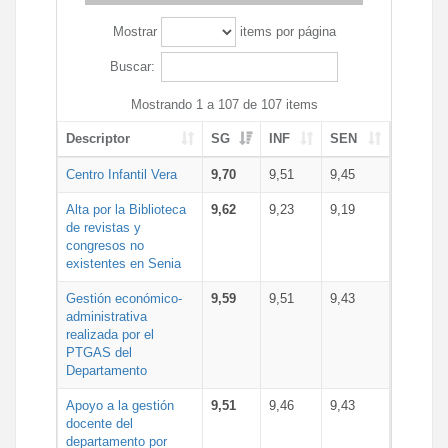
Mostrar
items por página
Buscar:
Mostrando 1 a 107 de 107 items
Descriptor
SG
INF
SEN
Centro Infantil Vera
9,70
9,51
9,45
Alta por la Biblioteca
9,62
9,23
9,19
de revistas y
congresos no
existentes en Senia
Gestión económico-
9,59
9,51
9,43
administrativa
realizada por el
PTGAS del
Departamento
Apoyo a la gestión
9,51
9,46
9,43
docente del
departamento por