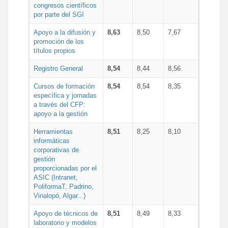
congresos científicos
por parte del SGI
Apoyo a la difusión y
8,63
8,50
7,67
promoción de los
títulos propios
Registro General
8,54
8,44
8,56
Cursos de formación
8,54
8,54
8,35
específica y jornadas
a través del CFP:
apoyo a la gestión
Herramientas
8,51
8,25
8,10
informáticas
corporativas de
gestión
proporcionadas por el
ASIC (Intranet,
PoliformaT, Padrino,
Vinalopó, Algar...)
Apoyo de técnicos de
8,51
8,49
8,33
laboratorio y modelos