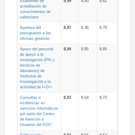
Exámenes de
8,99
8,40
8,62
acreditación de
conocimientos de
valenciano
Apertura del
8,97
8,36
8,70
presupuesto a las
oficinas gestoras
Apoyo del personal
8,94
8,85
8,85
de apoyo a la
investigación (PAI y
técnicos de
laboratorio) de
Institutos de
Investigación a la
actividad de I+D+i
Consultas e
8,93
8,64
8,73
incidencias en
servicios informáticos
por parte del Centro
de Atención a
Usuarios del ASIC