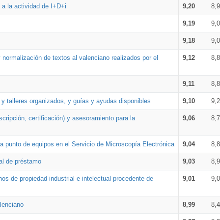
a la actividad de I+D+i
9,20
8,
9,19
9,
9,18
9,
 normalización de textos al valenciano realizados por el
9,12
8,
9,11
8,
 y talleres organizados, y guías y ayudas disponibles
9,10
9,
cripción, certificación) y asesoramiento para la
9,06
8,
 punto de equipos en el Servicio de Microscopía Electrónica
9,04
8,
ial de préstamo
9,03
8,
os de propiedad industrial e intelectual procedente de
9,01
9,
lenciano
8,99
8,