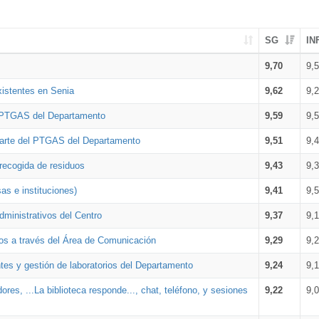
SG
IN
9,70
9,
xistentes en Senia
9,62
9,
l PTGAS del Departamento
9,59
9,
parte del PTGAS del Departamento
9,51
9,
 recogida de residuos
9,43
9,
as e instituciones)
9,41
9,
dministrativos del Centro
9,37
9,
os a través del Área de Comunicación
9,29
9,
tes y gestión de laboratorios del Departamento
9,24
9,
ores, ...La biblioteca responde..., chat, teléfono, y sesiones
9,22
9,