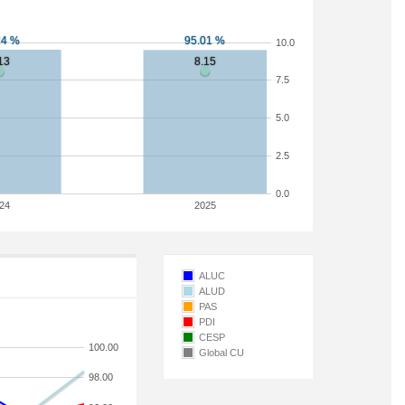
10.0
7.5
5.0
2.5
0.0
24
2025
ALUC
ALUD
PAS
PDI
CESP
100.00
Global CU
98.00