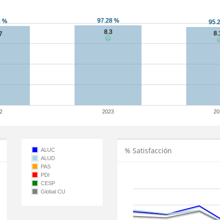
2
2023
20
% Satisfacción
ALUC
ALUD
PAS
PDI
CESP
Global CU