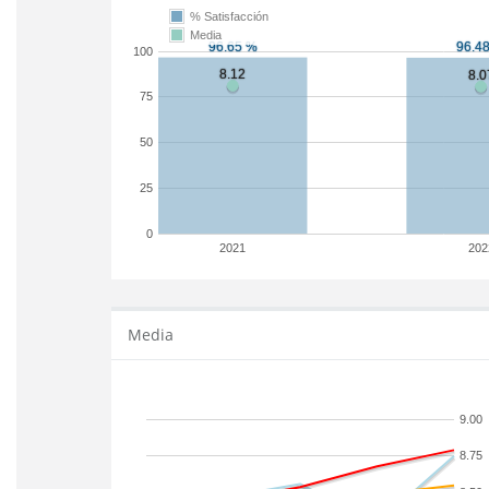
% Satisfacción
Media
100
75
50
25
0
2021
202
Media
9.00
8.75