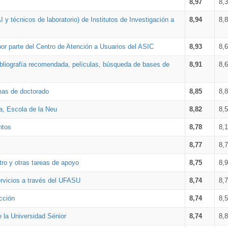
8,97
8,
 y técnicos de laboratorio) de Institutos de Investigación a
8,94
8,
por parte del Centro de Atención a Usuarios del ASIC
8,93
8,
bibliografía recomendada, películas, búsqueda de bases de
8,91
8,
amas de doctorado
8,85
8,
a, Escola de la Neu
8,82
8,
ntos
8,78
8,
8,77
8,
tro y otras tareas de apoyo
8,75
8,
ervicios a través del UFASU
8,74
8,
cción
8,74
8,
e la Universidad Sénior
8,74
8,