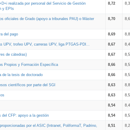
+D+i realizada por personal del Servicio de Gestión
8,72
8,
n y EPIs
los oficiales de Grado (apoyo a tribunales PAU) o Máster
8,70
8,
va del pago
8,69
8,
as UPV, trofeo UPV, carreras UPV, liga PTGAS-PDI...
8,67
8,
res de cátedras)
8,67
8,
os Propios y Formación Específica
8,66
8,
a de la tesis de doctorado
8,66
8,
sos científicos por parte del SGI
8,63
8,
ios
8,63
8,
8,54
8,
s del CFP: apoyo a la gestión
8,54
8,
proporcionadas por el ASIC (Intranet, PoliformaT, Padrino,
8,51
8,