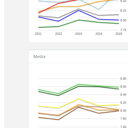
8.50
8.25
8.00
7.75
2021
2022
2023
2024
2025
Media
8.80
8.60
8.40
8.20
8.00
7.80
7.60