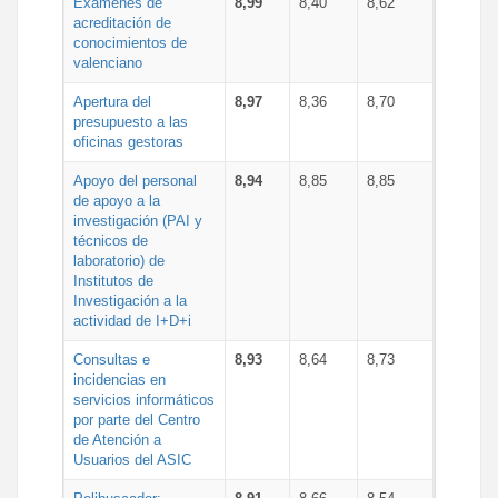
Exámenes de
8,99
8,40
8,62
acreditación de
conocimientos de
valenciano
Apertura del
8,97
8,36
8,70
presupuesto a las
oficinas gestoras
Apoyo del personal
8,94
8,85
8,85
de apoyo a la
investigación (PAI y
técnicos de
laboratorio) de
Institutos de
Investigación a la
actividad de I+D+i
Consultas e
8,93
8,64
8,73
incidencias en
servicios informáticos
por parte del Centro
de Atención a
Usuarios del ASIC