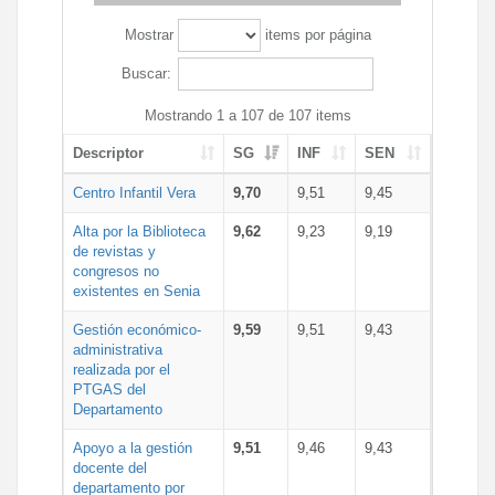
Mostrar
items por página
Buscar:
Mostrando 1 a 107 de 107 items
Descriptor
SG
INF
SEN
Centro Infantil Vera
9,70
9,51
9,45
Alta por la Biblioteca
9,62
9,23
9,19
de revistas y
congresos no
existentes en Senia
Gestión económico-
9,59
9,51
9,43
administrativa
realizada por el
PTGAS del
Departamento
Apoyo a la gestión
9,51
9,46
9,43
docente del
departamento por