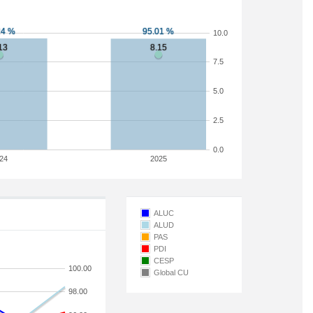
10.0
7.5
5.0
2.5
0.0
24
2025
ALUC
ALUD
PAS
PDI
CESP
100.00
Global CU
98.00