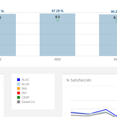
2
2023
20
% Satisfacción
ALUC
ALUD
PAS
PDI
CESP
Global CU