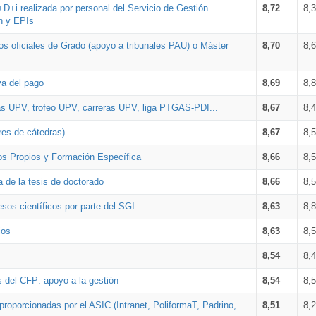
+D+i realizada por personal del Servicio de Gestión
8,72
8,
n y EPIs
los oficiales de Grado (apoyo a tribunales PAU) o Máster
8,70
8,
va del pago
8,69
8,
as UPV, trofeo UPV, carreras UPV, liga PTGAS-PDI...
8,67
8,
res de cátedras)
8,67
8,
os Propios y Formación Específica
8,66
8,
a de la tesis de doctorado
8,66
8,
sos científicos por parte del SGI
8,63
8,
ios
8,63
8,
8,54
8,
s del CFP: apoyo a la gestión
8,54
8,
proporcionadas por el ASIC (Intranet, PoliformaT, Padrino,
8,51
8,