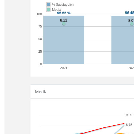
% Satisfacción
Media
100
75
50
25
0
2021
202
Media
9.00
8.75