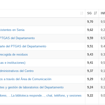
SG
IN
9,70
9,
xistentes en Senia
9,62
9,
l PTGAS del Departamento
9,59
9,
parte del PTGAS del Departamento
9,51
9,
 recogida de residuos
9,43
9,
as e instituciones)
9,41
9,
dministrativos del Centro
9,37
9,
os a través del Área de Comunicación
9,29
9,
tes y gestión de laboratorios del Departamento
9,24
9,
ores, ...La biblioteca responde..., chat, teléfono, y sesiones
9,22
9,