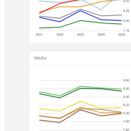
8.50
8.25
8.00
7.75
2021
2022
2023
2024
2025
Media
8.80
8.60
8.40
8.20
8.00
7.80
7.60