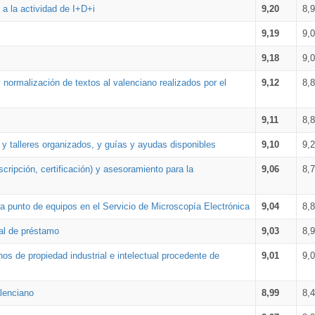
a la actividad de I+D+i
9,20
8,
9,19
9,
9,18
9,
 normalización de textos al valenciano realizados por el
9,12
8,
9,11
8,
 y talleres organizados, y guías y ayudas disponibles
9,10
9,
cripción, certificación) y asesoramiento para la
9,06
8,
 punto de equipos en el Servicio de Microscopía Electrónica
9,04
8,
ial de préstamo
9,03
8,
os de propiedad industrial e intelectual procedente de
9,01
9,
lenciano
8,99
8,