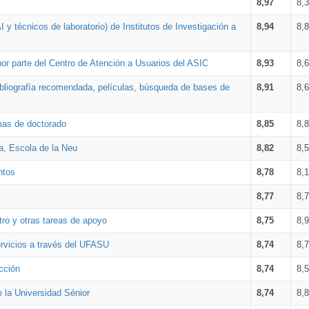
8,97
8,
 y técnicos de laboratorio) de Institutos de Investigación a
8,94
8,
por parte del Centro de Atención a Usuarios del ASIC
8,93
8,
bibliografía recomendada, películas, búsqueda de bases de
8,91
8,
amas de doctorado
8,85
8,
a, Escola de la Neu
8,82
8,
ntos
8,78
8,
8,77
8,
tro y otras tareas de apoyo
8,75
8,
ervicios a través del UFASU
8,74
8,
cción
8,74
8,
e la Universidad Sénior
8,74
8,