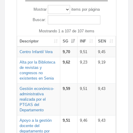
Mostrar
items por página
Buscar:
Mostrando 1 a 107 de 107 items
Descriptor
SG
INF
SEN
Centro Infantil Vera
9,70
9,51
9,45
Alta por la Biblioteca
9,62
9,23
9,19
de revistas y
congresos no
existentes en Senia
Gestión económico-
9,59
9,51
9,43
administrativa
realizada por el
PTGAS del
Departamento
Apoyo a la gestión
9,51
9,46
9,43
docente del
departamento por