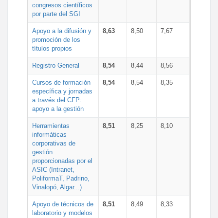
congresos científicos
por parte del SGI
Apoyo a la difusión y
8,63
8,50
7,67
promoción de los
títulos propios
Registro General
8,54
8,44
8,56
Cursos de formación
8,54
8,54
8,35
específica y jornadas
a través del CFP:
apoyo a la gestión
Herramientas
8,51
8,25
8,10
informáticas
corporativas de
gestión
proporcionadas por el
ASIC (Intranet,
PoliformaT, Padrino,
Vinalopó, Algar...)
Apoyo de técnicos de
8,51
8,49
8,33
laboratorio y modelos