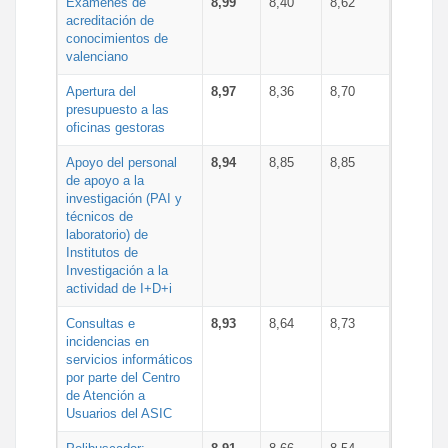
Exámenes de
8,99
8,40
8,62
acreditación de
conocimientos de
valenciano
Apertura del
8,97
8,36
8,70
presupuesto a las
oficinas gestoras
Apoyo del personal
8,94
8,85
8,85
de apoyo a la
investigación (PAI y
técnicos de
laboratorio) de
Institutos de
Investigación a la
actividad de I+D+i
Consultas e
8,93
8,64
8,73
incidencias en
servicios informáticos
por parte del Centro
de Atención a
Usuarios del ASIC