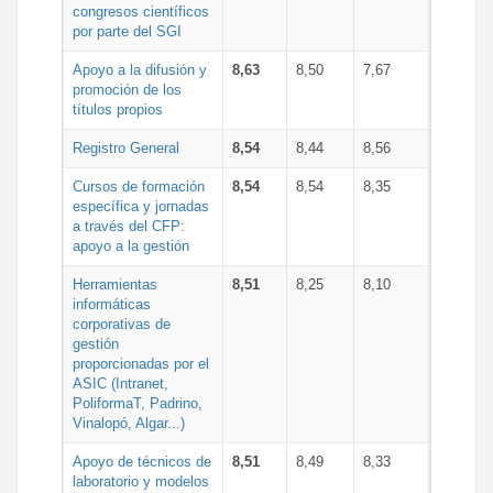
congresos científicos
por parte del SGI
Apoyo a la difusión y
8,63
8,50
7,67
promoción de los
títulos propios
Registro General
8,54
8,44
8,56
Cursos de formación
8,54
8,54
8,35
específica y jornadas
a través del CFP:
apoyo a la gestión
Herramientas
8,51
8,25
8,10
informáticas
corporativas de
gestión
proporcionadas por el
ASIC (Intranet,
PoliformaT, Padrino,
Vinalopó, Algar...)
Apoyo de técnicos de
8,51
8,49
8,33
laboratorio y modelos