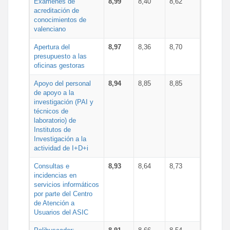
Exámenes de
8,99
8,40
8,62
acreditación de
conocimientos de
valenciano
Apertura del
8,97
8,36
8,70
presupuesto a las
oficinas gestoras
Apoyo del personal
8,94
8,85
8,85
de apoyo a la
investigación (PAI y
técnicos de
laboratorio) de
Institutos de
Investigación a la
actividad de I+D+i
Consultas e
8,93
8,64
8,73
incidencias en
servicios informáticos
por parte del Centro
de Atención a
Usuarios del ASIC