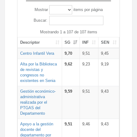
Mostrar
items por página
Buscar:
Mostrando 1 a 107 de 107 items
Descriptor
SG
INF
SEN
Centro Infantil Vera
9,70
9,51
9,45
Alta por la Biblioteca
9,62
9,23
9,19
de revistas y
congresos no
existentes en Senia
Gestión económico-
9,59
9,51
9,43
administrativa
realizada por el
PTGAS del
Departamento
Apoyo a la gestión
9,51
9,46
9,43
docente del
departamento por