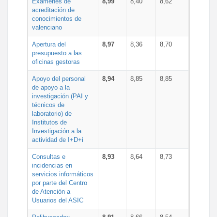
Exámenes de
8,99
8,40
8,62
acreditación de
conocimientos de
valenciano
Apertura del
8,97
8,36
8,70
presupuesto a las
oficinas gestoras
Apoyo del personal
8,94
8,85
8,85
de apoyo a la
investigación (PAI y
técnicos de
laboratorio) de
Institutos de
Investigación a la
actividad de I+D+i
Consultas e
8,93
8,64
8,73
incidencias en
servicios informáticos
por parte del Centro
de Atención a
Usuarios del ASIC