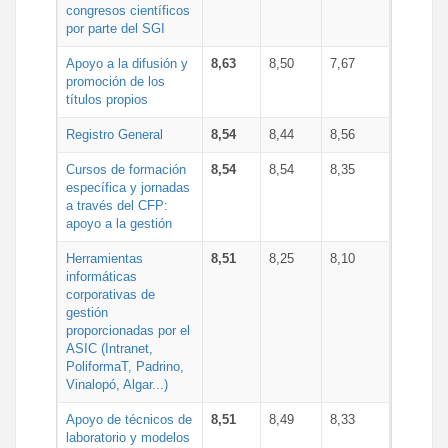
congresos científicos
por parte del SGI
Apoyo a la difusión y
8,63
8,50
7,67
promoción de los
títulos propios
Registro General
8,54
8,44
8,56
Cursos de formación
8,54
8,54
8,35
específica y jornadas
a través del CFP:
apoyo a la gestión
Herramientas
8,51
8,25
8,10
informáticas
corporativas de
gestión
proporcionadas por el
ASIC (Intranet,
PoliformaT, Padrino,
Vinalopó, Algar...)
Apoyo de técnicos de
8,51
8,49
8,33
laboratorio y modelos