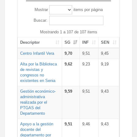
Mostrar
items por página
Buscar:
Mostrando 1 a 107 de 107 items
Descriptor
SG
INF
SEN
Centro Infantil Vera
9,70
9,51
9,45
Alta por la Biblioteca
9,62
9,23
9,19
de revistas y
congresos no
existentes en Senia
Gestión económico-
9,59
9,51
9,43
administrativa
realizada por el
PTGAS del
Departamento
Apoyo a la gestión
9,51
9,46
9,43
docente del
departamento por