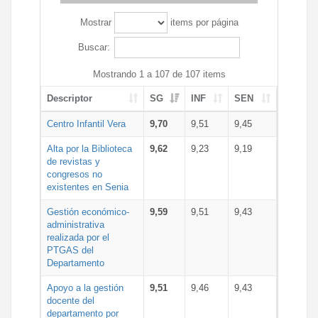
Mostrar
items por página
Buscar:
Mostrando 1 a 107 de 107 items
Descriptor
SG
INF
SEN
Centro Infantil Vera
9,70
9,51
9,45
Alta por la Biblioteca
9,62
9,23
9,19
de revistas y
congresos no
existentes en Senia
Gestión económico-
9,59
9,51
9,43
administrativa
realizada por el
PTGAS del
Departamento
Apoyo a la gestión
9,51
9,46
9,43
docente del
departamento por