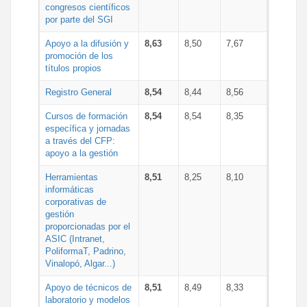
congresos científicos
por parte del SGI
Apoyo a la difusión y
8,63
8,50
7,67
promoción de los
títulos propios
Registro General
8,54
8,44
8,56
Cursos de formación
8,54
8,54
8,35
específica y jornadas
a través del CFP:
apoyo a la gestión
Herramientas
8,51
8,25
8,10
informáticas
corporativas de
gestión
proporcionadas por el
ASIC (Intranet,
PoliformaT, Padrino,
Vinalopó, Algar...)
Apoyo de técnicos de
8,51
8,49
8,33
laboratorio y modelos