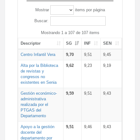
Mostrar
items por página
Buscar:
Mostrando 1 a 107 de 107 items
Descriptor
SG
INF
SEN
Centro Infantil Vera
9,70
9,51
9,45
Alta por la Biblioteca
9,62
9,23
9,19
de revistas y
congresos no
existentes en Senia
Gestión económico-
9,59
9,51
9,43
administrativa
realizada por el
PTGAS del
Departamento
Apoyo a la gestión
9,51
9,46
9,43
docente del
departamento por