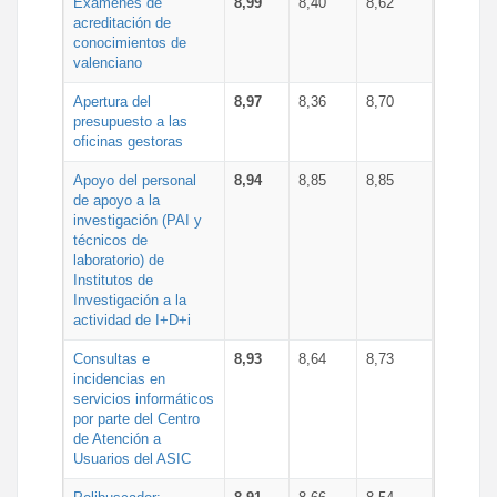
Exámenes de
8,99
8,40
8,62
acreditación de
conocimientos de
valenciano
Apertura del
8,97
8,36
8,70
presupuesto a las
oficinas gestoras
Apoyo del personal
8,94
8,85
8,85
de apoyo a la
investigación (PAI y
técnicos de
laboratorio) de
Institutos de
Investigación a la
actividad de I+D+i
Consultas e
8,93
8,64
8,73
incidencias en
servicios informáticos
por parte del Centro
de Atención a
Usuarios del ASIC